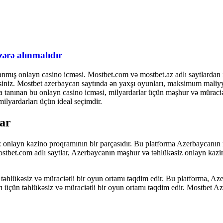
zərə alınmalıdır
nmış onlayn casino icməsi. Mostbet.com və mostbet.az adlı saytlardan i
rsiniz. Mostbet azerbaycan saytında ən yaxşı oyunları, maksimum maliyy
nda tanınan bu onlayn casino icməsi, milyardarlar üçün məşhur və müra
lyardarları üçün ideal seçimdir.
ar
 onlayn kazino proqramının bir parçasıdır. Bu platforma Azerbaycanın
ostbet.com adlı saytlar, Azerbaycanın məşhur və təhlükəsiz onlayn kazi
lükəsiz və müraciətli bir oyun ortamı təqdim edir. Bu platforma, Azer
 üçün təhlükəsiz və müraciətli bir oyun ortamı təqdim edir. Mostbet Az