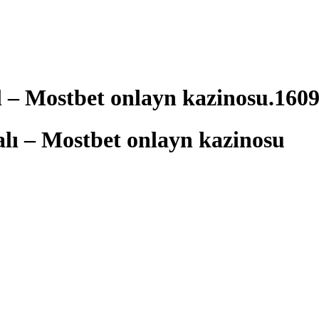
 – Mostbet onlayn kazinosu.160
lı – Mostbet onlayn kazinosu