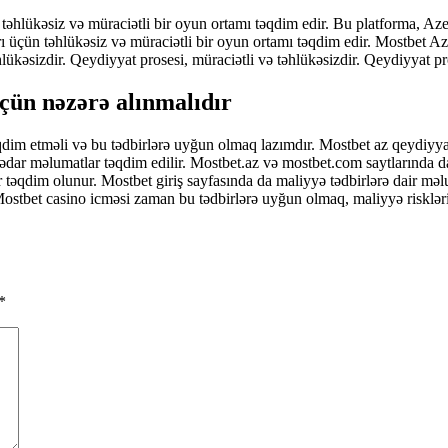
lükəsiz və müraciətli bir oyun ortamı təqdim edir. Bu platforma, Azer
 üçün təhlükəsiz və müraciətli bir oyun ortamı təqdim edir. Mostbet Az
lükəsizdir. Qeydiyyat prosesi, müraciətli və təhlükəsizdir. Qeydiyyat pro
üçün nəzərə alınmalıdır
dim etməli və bu tədbirlərə uyğun olmaq lazımdır. Mostbet az qeydiyyat 
aqədar məlumatlar təqdim edilir. Mostbet.az və mostbet.com saytlarında d
əqdim olunur. Mostbet giriş sayfasında da maliyyə tədbirlərə dair məlumat
Mostbet casino icməsi zaman bu tədbirlərə uyğun olmaq, maliyyə riskləri
*