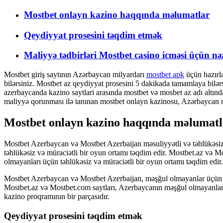
Mostbet onlayn kazino haqqında məlumatlar
Qeydiyyat prosesini təqdim etmək
Maliyyə tədbirləri Mostbet casino icməsi üçün nə
Mostbet giriş saytının Azərbaycan milyardarı
mostbet apk
üçün hazırla
bilərsiniz. Mostbet az qeydiyyat prosesini 5 dakikada tamamlaya bilə
azerbaycanda kazino saytlari arasında mostbet və mosbet az adı altı
maliyyə qorunması ilə tanınan mostbet onlayn kazinosu, Azərbaycan mi
Mostbet onlayn kazino haqqında məlumatl
Mostbet Azerbaycan və Mostbet Azerbaijan məsuliyyətli və təhlükəsiz
təhlükəsiz və müraciətli bir oyun ortamı təqdim edir. Mostbet.az və M
olmayanları üçün təhlükəsiz və müraciətli bir oyun ortamı təqdim edir.
Mostbet Azerbaycan və Mostbet Azerbaijan, məşğul olmayanlar üçün təh
Mostbet.az və Mostbet.com saytları, Azerbaycanın məşğul olmayanları
kazino proqramının bir parçasıdır.
Qeydiyyat prosesini təqdim etmək