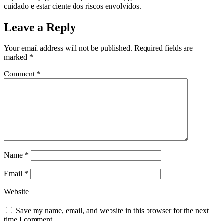
cuidado e estar ciente dos riscos envolvidos.
Leave a Reply
Your email address will not be published.
Required fields are
marked
*
Comment
*
Name
*
Email
*
Website
Save my name, email, and website in this browser for the next
time I comment.