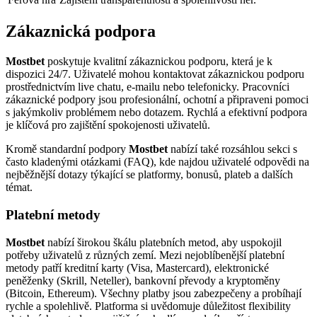
Zákaznická podpora
Mostbet
poskytuje kvalitní zákaznickou podporu, která je k
dispozici 24/7. Uživatelé mohou kontaktovat zákaznickou podporu
prostřednictvím live chatu, e-mailu nebo telefonicky. Pracovníci
zákaznické podpory jsou profesionální, ochotní a připraveni pomoci
s jakýmkoliv problémem nebo dotazem. Rychlá a efektivní podpora
je klíčová pro zajištění spokojenosti uživatelů.
Kromě standardní podpory
Mostbet
nabízí také rozsáhlou sekci s
často kladenými otázkami (FAQ), kde najdou uživatelé odpovědi na
nejběžnější dotazy týkající se platformy, bonusů, plateb a dalších
témat.
Platební metody
Mostbet
nabízí širokou škálu platebních metod, aby uspokojil
potřeby uživatelů z různých zemí. Mezi nejoblíbenější platební
metody patří kreditní karty (Visa, Mastercard), elektronické
peněženky (Skrill, Neteller), bankovní převody a kryptoměny
(Bitcoin, Ethereum). Všechny platby jsou zabezpečeny a probíhají
rychle a spolehlivě. Platforma si uvědomuje důležitost flexibility