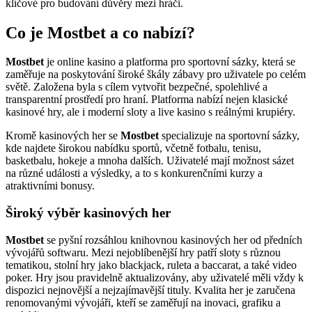
klíčové pro budování důvěry mezi hráči.
Co je Mostbet a co nabízí?
Mostbet
je online kasino a platforma pro sportovní sázky, která se
zaměřuje na poskytování široké škály zábavy pro uživatele po celém
světě. Založena byla s cílem vytvořit bezpečné, spolehlivé a
transparentní prostředí pro hraní. Platforma nabízí nejen klasické
kasinové hry, ale i moderní sloty a live kasino s reálnými krupiéry.
Kromě kasinových her se
Mostbet
specializuje na sportovní sázky,
kde najdete širokou nabídku sportů, včetně fotbalu, tenisu,
basketbalu, hokeje a mnoha dalších. Uživatelé mají možnost sázet
na různé události a výsledky, a to s konkurenčními kurzy a
atraktivními bonusy.
Široký výběr kasinových her
Mostbet
se pyšní rozsáhlou knihovnou kasinových her od předních
vývojářů softwaru. Mezi nejoblíbenější hry patří sloty s různou
tematikou, stolní hry jako blackjack, ruleta a baccarat, a také video
poker. Hry jsou pravidelně aktualizovány, aby uživatelé měli vždy k
dispozici nejnovější a nejzajímavější tituly. Kvalita her je zaručena
renomovanými vývojáři, kteří se zaměřují na inovaci, grafiku a