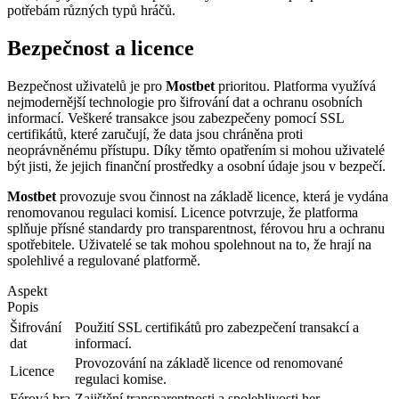
potřebám různých typů hráčů.
Bezpečnost a licence
Bezpečnost uživatelů je pro
Mostbet
prioritou. Platforma využívá
nejmodernější technologie pro šifrování dat a ochranu osobních
informací. Veškeré transakce jsou zabezpečeny pomocí SSL
certifikátů, které zaručují, že data jsou chráněna proti
neoprávněnému přístupu. Díky těmto opatřením si mohou uživatelé
být jisti, že jejich finanční prostředky a osobní údaje jsou v bezpečí.
Mostbet
provozuje svou činnost na základě licence, která je vydána
renomovanou regulaci komisí. Licence potvrzuje, že platforma
splňuje přísné standardy pro transparentnost, férovou hru a ochranu
spotřebitele. Uživatelé se tak mohou spolehnout na to, že hrají na
spolehlivé a regulované platformě.
Aspekt
Popis
Šifrování
Použití SSL certifikátů pro zabezpečení transakcí a
dat
informací.
Provozování na základě licence od renomované
Licence
regulaci komise.
Férová hra
Zajištění transparentnosti a spolehlivosti her.