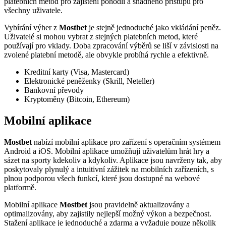
platebních metod pro zajištění pohodlí a snadného přístupu pro
všechny uživatele.
Vybírání výher z
Mostbet
je stejně jednoduché jako vkládání peněz.
Uživatelé si mohou vybrat z stejných platebních metod, které
používají pro vklady. Doba zpracování výběrů se liší v závislosti na
zvolené platební metodě, ale obvykle probíhá rychle a efektivně.
Kreditní karty (Visa, Mastercard)
Elektronické peněženky (Skrill, Neteller)
Bankovní převody
Kryptoměny (Bitcoin, Ethereum)
Mobilní aplikace
Mostbet
nabízí mobilní aplikace pro zařízení s operačním systémem
Android a iOS. Mobilní aplikace umožňují uživatelům hrát hry a
sázet na sporty kdekoliv a kdykoliv. Aplikace jsou navrženy tak, aby
poskytovaly plynulý a intuitivní zážitek na mobilních zařízeních, s
plnou podporou všech funkcí, které jsou dostupné na webové
platformě.
Mobilní aplikace
Mostbet
jsou pravidelně aktualizovány a
optimalizovány, aby zajistily nejlepší možný výkon a bezpečnost.
Stažení aplikace je jednoduché a zdarma a vyžaduje pouze několik