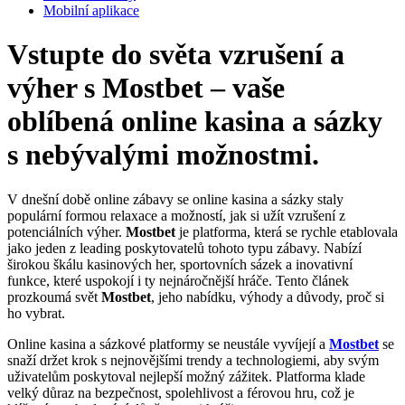
Mobilní aplikace
Vstupte do světa vzrušení a
výher s Mostbet – vaše
oblíbená online kasina a sázky
s nebývalými možnostmi.
V dnešní době online zábavy se online kasina a sázky staly
populární formou relaxace a možností, jak si užít vzrušení z
potenciálních výher.
Mostbet
je platforma, která se rychle etablovala
jako jeden z leading poskytovatelů tohoto typu zábavy. Nabízí
širokou škálu kasinových her, sportovních sázek a inovativní
funkce, které uspokojí i ty nejnáročnější hráče. Tento článek
prozkoumá svět
Mostbet
, jeho nabídku, výhody a důvody, proč si
ho vybrat.
Online kasina a sázkové platformy se neustále vyvíjejí a
Mostbet
se
snaží držet krok s nejnovějšími trendy a technologiemi, aby svým
uživatelům poskytoval nejlepší možný zážitek. Platforma klade
velký důraz na bezpečnost, spolehlivost a férovou hru, což je