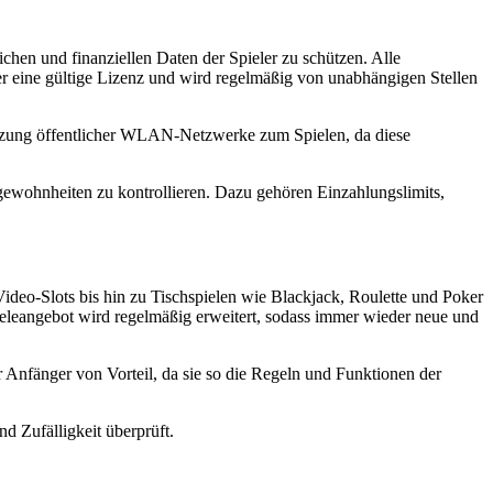
chen und finanziellen Daten der Spieler zu schützen. Alle
r eine gültige Lizenz und wird regelmäßig von unabhängigen Stellen
Nutzung öffentlicher WLAN-Netzwerke zum Spielen, da diese
lgewohnheiten zu kontrollieren. Dazu gehören Einzahlungslimits,
deo-Slots bis hin zu Tischspielen wie Blackjack, Roulette und Poker
pieleangebot wird regelmäßig erweitert, sodass immer wieder neue und
 Anfänger von Vorteil, da sie so die Regeln und Funktionen der
d Zufälligkeit überprüft.