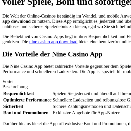
voller Spiele, Boni und sofortig
Die Welt der Online-Casinos ist ständig im Wandel, und mobile Anwen
app download
zu nutzen. Diese App ermöglicht es, jederzeit und über
nahtloses und sicheres Spielerlebnis zu bieten, egal wo Sie sich befin
Die Beliebtheit von Casino-Apps liegt in ihrer Bequemlichkeit und Fle
genießen. Die
nine casino app download
bietet eine benutzerfreundli
Die Vorteile der Nine Casino App
Die Nine Casino App bietet zahlreiche Vorteile gegenüber dem Spielen
Performance und schnelleren Ladezeiten. Die App ist speziell für mobi
Vorteil
Beschreibung
Bequemlichkeit
Spielen Sie jederzeit und überall auf Ihre
Optimierte Performance
Schnellere Ladezeiten und reibungslose Gr
Sicherheit
Sichere Zahlungsmethoden und Datenschu
Boni und Promotionen
Exklusive Angebote für App-Nutzer.
Darüber hinaus bietet die App oft exklusive Boni und Promotionen, d