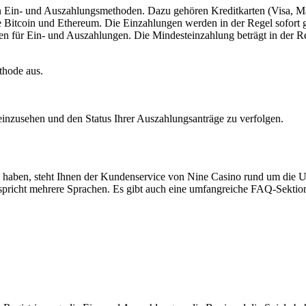
 Ein- und Auszahlungsmethoden. Dazu gehören Kreditkarten (Visa, Maste
Bitcoin und Ethereum. Die Einzahlungen werden in der Regel sofort 
n für Ein- und Auszahlungen. Die Mindesteinzahlung beträgt in der 
thode aus.
 einzusehen und den Status Ihrer Auszahlungsanträge zu verfolgen.
haben, steht Ihnen der Kundenservice von Nine Casino rund um die Uh
spricht mehrere Sprachen. Es gibt auch eine umfangreiche FAQ-Sektion 