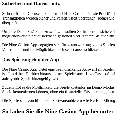
Sicherheit und Datenschutz
Sicherheit und Datenschutz haben bei Nine Casino höchste Priorität. 
Transaktionen werden sicher und verschlüsselt übertragen, sodass S
überprüft.
Um Ihre Daten zusätzlich zu schützen, sollten Sie immer ein sicher
möglicherweise nicht ausreichend gesichert sind. Achten Sie auch auf
Die Nine Casino App engagiert sich für verantwortungsvolles Spielen 
Verlustlimits und die Möglichkeit, sich selbst auszuschließen.
Das Spieleangebot der App
Die Nine Casino App bietet eine beeindruckende Auswahl an Spielen 
ist alles dabei. Darüber hinaus können Spieler auch Live-Casino-Spi
aufregende Spiele hinzugefügt werden.
Zudem gibt es die Möglichkeit, die Spiele kostenlos im Demo-Modus a
Spiele kennenlernen können, ohne ein finanzielles Risiko einzugehen
Die Spiele sind von führenden Softwareanbietern wie NetEnt, Microg
So laden Sie die Nine Casino App herunter u