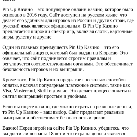
Pin Up Казино – это популярное онлайн-казино, которое было
основано в 2016 году. Сайт доступен на русском языке, что
делает его удобным для игроков из России и других стран, где
русский язык является официальным. В Pin Up Казино
предлагается широкий спектр игр, включая слоты, карточные
игры, рулетку и другие.
Один из главных преимуществ Pin Up Казино – это его
официальный лиценз, который был выдан на Кюрасао. Это
означает, что сайт подчиняется строгим правилам и
регулируется соответствующими органами. Это обеспечивает
безопасность игроков и их выигрыши.
Кроме того, Pin Up Казино предлагает несколько способов
оплаты, включая популярные платежные системы, такие как
Visa, Mastercard, Skrill и другие. Это делает процесс оплаты и
снятия выигрышей простым и удобным.
Если вы ищете казино, где можно играть на реальные деньги,
то Pin Up Казино – ваш выбор. Сайт предлагает реальные
выигрыши и обеспечивает безопасность игроков.
Важно! Перед игрой на сайте Pin Up Казино, убедитесь, что
вы достигли возраста 18 лет и что игра на деньги является