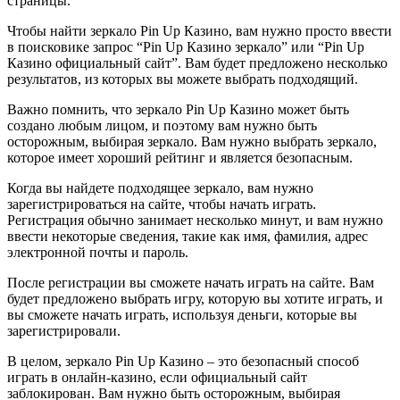
страницы.
Чтобы найти зеркало Pin Up Казино, вам нужно просто ввести
в поисковике запрос “Pin Up Казино зеркало” или “Pin Up
Казино официальный сайт”. Вам будет предложено несколько
результатов, из которых вы можете выбрать подходящий.
Важно помнить, что зеркало Pin Up Казино может быть
создано любым лицом, и поэтому вам нужно быть
осторожным, выбирая зеркало. Вам нужно выбрать зеркало,
которое имеет хороший рейтинг и является безопасным.
Когда вы найдете подходящее зеркало, вам нужно
зарегистрироваться на сайте, чтобы начать играть.
Регистрация обычно занимает несколько минут, и вам нужно
ввести некоторые сведения, такие как имя, фамилия, адрес
электронной почты и пароль.
После регистрации вы сможете начать играть на сайте. Вам
будет предложено выбрать игру, которую вы хотите играть, и
вы сможете начать играть, используя деньги, которые вы
зарегистрировали.
В целом, зеркало Pin Up Казино – это безопасный способ
играть в онлайн-казино, если официальный сайт
заблокирован. Вам нужно быть осторожным, выбирая