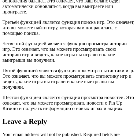
обновления баланса. Это означает, что ваш баланс будет
автоматически обновляться, когда вы выиграете или
проиграете.
Третьей функцией является функция поиска игр. Это означает,
что вы можете найти игру, которая вам понравилась, с
помощью поиска.
Четвертой функцией является функция просмотра истории
игр. Это означает, что вы можете просматривать свою
историю игр и видеть, какие игры вы играли и какие
выигрыши вы получили.
Пятой функцией является функция просмотра статистики игр.
Это означает, что вы можете просматривать статистику игр и
видеть, какие игры вы играли и какие выигрыши вы
получили.
Шестой функцией является функция просмотра новостей. Это
означает, что вы можете просматривать новости о Pin Up
Казино и получать информацию о новых играх и акциях.
Leave a Reply
Your email address will not be published.
Required fields are