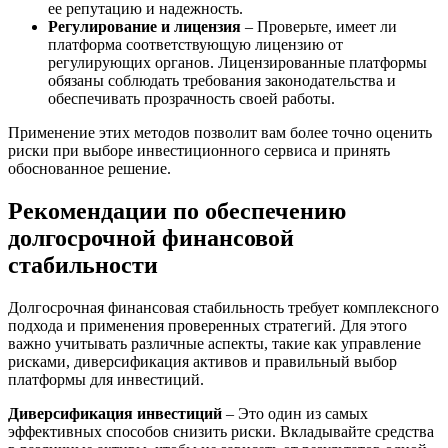
ее репутацию и надежность.
Регулирование и лицензия
– Проверьте, имеет ли
платформа соответствующую лицензию от
регулирующих органов. Лицензированные платформы
обязаны соблюдать требования законодательства и
обеспечивать прозрачность своей работы.
Применение этих методов позволит вам более точно оценить
риски при выборе инвестиционного сервиса и принять
обоснованное решение.
Рекомендации по обеспечению
долгосрочной финансовой
стабильности
Долгосрочная финансовая стабильность требует комплексного
подхода и применения проверенных стратегий. Для этого
важно учитывать различные аспекты, такие как управление
рисками, диверсификация активов и правильный выбор
платформы для инвестиций.
Диверсификация инвестиций
– Это один из самых
эффективных способов снизить риски. Вкладывайте средства