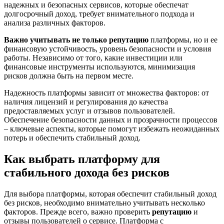
надежных и безопасных сервисов, которые обеспечат
долгосрочный доход, требует внимательного подхода и
анализа различных факторов.
Важно учитывать не только репутацию
платформы, но и ее
финансовую устойчивость, уровень безопасности и условия
работы. Независимо от того, какие инвестиции или
финансовые инструменты используются, минимизация
рисков должна быть на первом месте.
Надежность платформы зависит от множества факторов: от
наличия лицензий и регулирования до качества
предоставляемых услуг и отзывов пользователей.
Обеспечение безопасности данных и прозрачности процессов
– ключевые аспекты, которые помогут избежать неожиданных
потерь и обеспечить стабильный доход.
Как выбрать платформу для
стабильного дохода без рисков
Для выбора платформы, которая обеспечит стабильный доход
без рисков, необходимо внимательно учитывать несколько
факторов. Прежде всего, важно проверить
репутацию
и
отзывы пользователей о сервисе. Платформа с