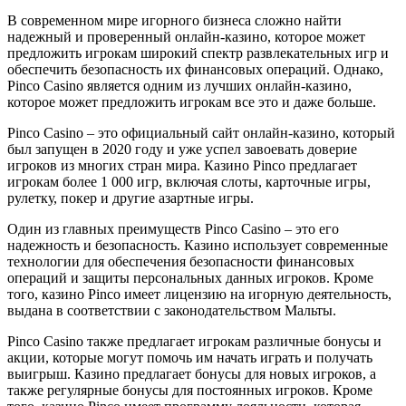
В современном мире игорного бизнеса сложно найти
надежный и проверенный онлайн-казино, которое может
предложить игрокам широкий спектр развлекательных игр и
обеспечить безопасность их финансовых операций. Однако,
Pinco Casino является одним из лучших онлайн-казино,
которое может предложить игрокам все это и даже больше.
Pinco Casino – это официальный сайт онлайн-казино, который
был запущен в 2020 году и уже успел завоевать доверие
игроков из многих стран мира. Казино Pinco предлагает
игрокам более 1 000 игр, включая слоты, карточные игры,
рулетку, покер и другие азартные игры.
Один из главных преимуществ Pinco Casino – это его
надежность и безопасность. Казино использует современные
технологии для обеспечения безопасности финансовых
операций и защиты персональных данных игроков. Кроме
того, казино Pinco имеет лицензию на игорную деятельность,
выдана в соответствии с законодательством Мальты.
Pinco Casino также предлагает игрокам различные бонусы и
акции, которые могут помочь им начать играть и получать
выигрыш. Казино предлагает бонусы для новых игроков, а
также регулярные бонусы для постоянных игроков. Кроме