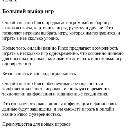
Большой выбор игр
Онлайн казино Pinco предлагает огромный выбор игр,
включая слоты, карточные игры, рулетку и другие. Это
позволяет игрокам выбрать игру, которая им понравится, и
играть в нее сколько угодно.
Кроме того, онлайн казино Pinco предлагает возможность
играть в несколько игр одновременно, что особенно полезно
для опытных игроков, которые хотят играть в несколько игр
одновременно.
Безопасность и конфиденциальность
Онлайн казино Pinco обеспечивает безопасность и
конфиденциальность игроков, используя современные
технологии шифрования и защищенные соединения.
Это означает, что ваша личная информация и финансовые
данные будут защищены, и вы сможете играть в онлайн
казино Pinco с уверенностью.
Преимущества для новых игроков