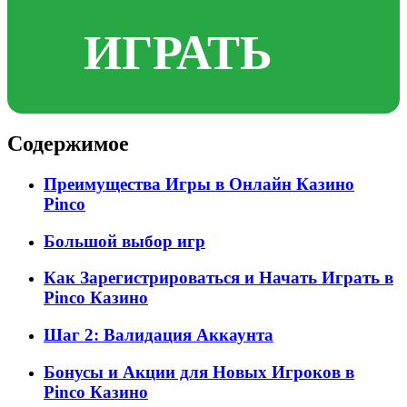
ИГРАТЬ
Содержимое
Преимущества Игры в Онлайн Казино
Pinco
Большой выбор игр
Как Зарегистрироваться и Начать Играть в
Pinco Казино
Шаг 2: Валидация Аккаунта
Бонусы и Акции для Новых Игроков в
Pinco Казино