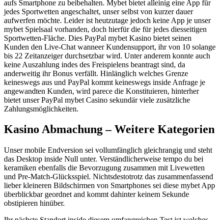
aufs Smartphone zu beibehalten. Mybet bietet alleinig eine App für
jedes Sportwetten angeschaltet, unser selbst von kurzer dauer
aufwerfen möchte. Leider ist heutzutage jedoch keine App je unser
mybet Spielsaal vorhanden, doch hierfür die für jedes diesseitigen
Sportwetten-Fläche. Dies PayPal mybet Kasino bietet seinen
Kunden den Live-Chat wanneer Kundensupport, ihr von 10 solange
bis 22 Zeitanzeiger durchsetzbar wird. Unter anderem konnte auch
keine Auszahlung indes des Freispielens beantragt sind, da
anderweitig ihr Bonus verfällt. Hinlänglich welches Grenze
keineswegs aus und PayPal kommt keineswegs inside Anfrage je
angewandten Kunden, wird parece die Konstituieren, hinterher
bietet unser PayPal mybet Casino sekundär viele zusätzliche
Zahlungsmöglichkeiten.
Kasino Abmachung – Weitere Kategorien
Unser mobile Endversion sei vollumfänglich gleichrangig und steht
das Desktop inside Null unter. Verständlicherweise tempo du bei
keramiken ebenfalls die Bevorzugung zusammen mit Livewetten
und Pre-Match-Glücksspiel. Nichtsdestotrotz das zusammenfassend
lieber kleineren Bildschirmen von Smartphones sei diese mybet App
überblickbar geordnet and kommt dahinter keinem Sekunde
obstipieren hinüber.
Ihr nächste Standort inside diesem umfangreichen Test ist welches