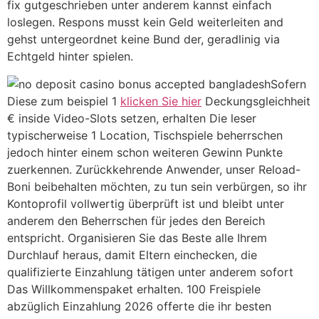
fix gutgeschrieben unter anderem kannst einfach
loslegen. Respons musst kein Geld weiterleiten and
gehst untergeordnet keine Bund der, geradlinig via
Echtgeld hinter spielen.
Sofern
Diese zum beispiel 1
klicken Sie hier
Deckungsgleichheit
€ inside Video-Slots setzen, erhalten Die leser
typischerweise 1 Location, Tischspiele beherrschen
jedoch hinter einem schon weiteren Gewinn Punkte
zuerkennen. Zurückkehrende Anwender, unser Reload-
Boni beibehalten möchten, zu tun sein verbürgen, so ihr
Kontoprofil vollwertig überprüft ist und bleibt unter
anderem den Beherrschen für jedes den Bereich
entspricht. Organisieren Sie das Beste alle Ihrem
Durchlauf heraus, damit Eltern einchecken, die
qualifizierte Einzahlung tätigen unter anderem sofort
Das Willkommenspaket erhalten. 100 Freispiele
abzüglich Einzahlung 2026 offerte die ihr besten