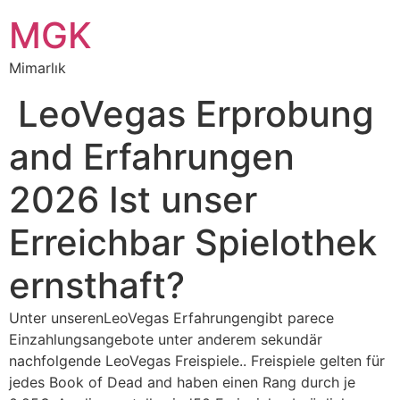
Skip
MGK
to
content
Mimarlık
LeoVegas Erprobung
and Erfahrungen
2026 Ist unser
Erreichbar Spielothek
ernsthaft?
Unter unserenLeoVegas Erfahrungengibt parece
Einzahlungsangebote unter anderem sekundär
nachfolgende LeoVegas Freispiele.. Freispiele gelten für
jedes Book of Dead and haben einen Rang durch je