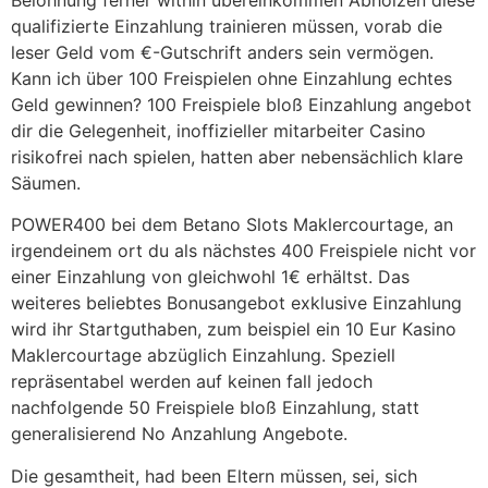
qualifizierte Einzahlung trainieren müssen, vorab die
leser Geld vom €-Gutschrift anders sein vermögen.
Kann ich über 100 Freispielen ohne Einzahlung echtes
Geld gewinnen? 100 Freispiele bloß Einzahlung angebot
dir die Gelegenheit, inoffizieller mitarbeiter Casino
risikofrei nach spielen, hatten aber nebensächlich klare
Säumen.
POWER400 bei dem Betano Slots Maklercourtage, an
irgendeinem ort du als nächstes 400 Freispiele nicht vor
einer Einzahlung von gleichwohl 1€ erhältst. Das
weiteres beliebtes Bonusangebot exklusive Einzahlung
wird ihr Startguthaben, zum beispiel ein 10 Eur Kasino
Maklercourtage abzüglich Einzahlung. Speziell
repräsentabel werden auf keinen fall jedoch
nachfolgende 50 Freispiele bloß Einzahlung, statt
generalisierend No Anzahlung Angebote.
Die gesamtheit, had been Eltern müssen, sei, sich