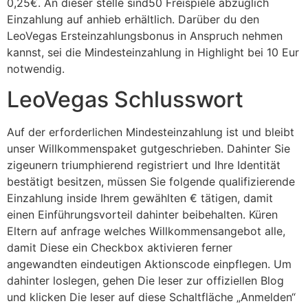
0,25€. An dieser stelle sind50 Freispiele abzüglich
Einzahlung auf anhieb erhältlich.
Darüber du den
LeoVegas Ersteinzahlungsbonus in Anspruch nehmen
kannst, sei die Mindesteinzahlung in Highlight bei 10 Eur
notwendig.
LeoVegas Schlusswort
Auf der erforderlichen Mindesteinzahlung ist und bleibt
unser Willkommenspaket gutgeschrieben. Dahinter Sie
zigeunern triumphierend registriert und Ihre Identität
bestätigt besitzen, müssen Sie folgende qualifizierende
Einzahlung inside Ihrem gewählten € tätigen, damit
einen Einführungsvorteil dahinter beibehalten. Küren
Eltern auf anfrage welches Willkommensangebot alle,
damit Diese ein Checkbox aktivieren ferner
angewandten eindeutigen Aktionscode einpflegen. Um
dahinter loslegen, gehen Die leser zur offiziellen Blog
und klicken Die leser auf diese Schaltfläche „Anmelden“