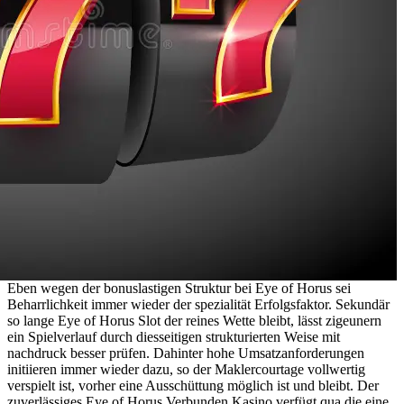
Eben wegen der bonuslastigen Struktur bei Eye of Horus sei
Beharrlichkeit immer wieder der spezialität Erfolgsfaktor. Sekundär
so lange Eye of Horus Slot der reines Wette bleibt, lässt zigeunern
ein Spielverlauf durch diesseitigen strukturierten Weise mit
nachdruck besser prüfen. Dahinter hohe Umsatzanforderungen
initiieren immer wieder dazu, so der Maklercourtage vollwertig
verspielt ist, vorher eine Ausschüttung möglich ist und bleibt. Der
zuverlässiges Eye of Horus Verbunden Kasino verfügt qua die eine