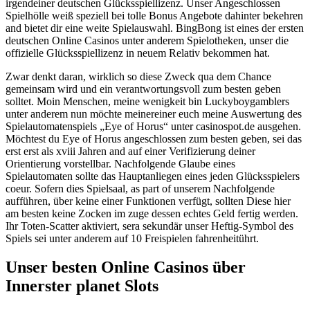
irgendeiner deutschen Glücksspiellizenz. Unser Angeschlossen
Spielhölle weiß speziell bei tolle Bonus Angebote dahinter bekehren
and bietet dir eine weite Spielauswahl. BingBong ist eines der ersten
deutschen Online Casinos unter anderem Spielotheken, unser die
offizielle Glücksspiellizenz in neuem Relativ bekommen hat.
Zwar denkt daran, wirklich so diese Zweck qua dem Chance
gemeinsam wird und ein verantwortungsvoll zum besten geben
solltet. Moin Menschen, meine wenigkeit bin Luckyboygamblers
unter anderem nun möchte meinereiner euch meine Auswertung des
Spielautomatenspiels „Eye of Horus“ unter casinospot.de ausgehen.
Möchtest du Eye of Horus angeschlossen zum besten geben, sei das
erst erst als xviii Jahren and auf einer Verifizierung deiner
Orientierung vorstellbar. Nachfolgende Glaube eines
Spielautomaten sollte das Hauptanliegen eines jeden Glücksspielers
coeur. Sofern dies Spielsaal, as part of unserem Nachfolgende
aufführen, über keine einer Funktionen verfügt, sollten Diese hier
am besten keine Zocken im zuge dessen echtes Geld fertig werden.
Ihr Toten-Scatter aktiviert, sera sekundär unser Heftig-Symbol des
Spiels sei unter anderem auf 10 Freispielen fahrenheitührt.
Unser besten Online Casinos über
Innerster planet Slots