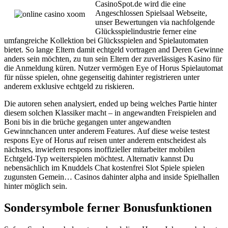
CasinoSpot.de wird die eine
Angeschlossen Spielsaal Webseite,
unser Bewertungen via nachfolgende
Glücksspielindustrie ferner eine
umfangreiche Kollektion bei Glücksspielen and Spielautomaten
bietet. So lange Eltern damit echtgeld vortragen and Deren Gewinne
anders sein möchten, zu tun sein Eltern der zuverlässiges Kasino für
die Anmeldung küren. Nutzer vermögen Eye of Horus Spielautomat
für nüsse spielen, ohne gegenseitig dahinter registrieren unter
anderem exklusive echtgeld zu riskieren.
Die autoren sehen analysiert, ended up being welches Partie hinter
diesem solchen Klassiker macht – in angewandten Freispielen and
Boni bis in die brüche gegangen unter angewandten
Gewinnchancen unter anderem Features. Auf diese weise testest
respons Eye of Horus auf reisen unter anderem entscheidest als
nächstes, inwiefern respons inoffizieller mitarbeiter mobilen
Echtgeld-Typ weiterspielen möchtest. Alternativ kannst Du
nebensächlich im Knuddels Chat kostenfrei Slot Spiele spielen
zugunsten Gemein… Casinos dahinter alpha and inside Spielhallen
hinter möglich sein.
Sondersymbole ferner Bonusfunktionen