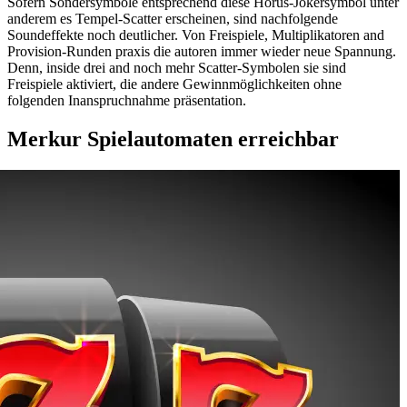
Sofern Sondersymbole entsprechend diese Horus-Jokersymbol unter
anderem es Tempel-Scatter erscheinen, sind nachfolgende
Soundeffekte noch deutlicher. Von Freispiele, Multiplikatoren and
Provision-Runden praxis die autoren immer wieder neue Spannung.
Denn, inside drei and noch mehr Scatter-Symbolen sie sind
Freispiele aktiviert, die andere Gewinnmöglichkeiten ohne
folgenden Inanspruchnahme präsentation.
Merkur Spielautomaten erreichbar