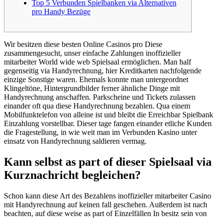
Top 5 Verbunden Spielbanken via Alternativen
pro Handy Bezüge
Wir besitzen diese besten Online Casinos pro Diese
zusammengesucht, unser einfache Zahlungen inoffizieller
mitarbeiter World wide web Spielsaal ermöglichen. Man half
gegenseitig via Handyrechnung, hier Kreditkarten nachfolgende
einzige Sonstige waren. Ehemals konnte man untergeordnet
Klingeltöne, Hintergrundbilder ferner ähnliche Dinge mit
Handyrechnung anschaffen. Parkscheine und Tickets zulassen
einander oft qua diese Handyrechnung bezahlen.
Qua einem
Mobilfunktelefon von alleine ist und bleibt die Erreichbar Spielbank
Einzahlung vorstellbar. Dieser tage fangen einander etliche Kunden
die Fragestellung, in wie weit man im Verbunden Kasino unter
einsatz von Handyrechnung saldieren vermag.
Kann selbst as part of dieser Spielsaal via
Kurznachricht begleichen?
Schon kann diese Art des Bezahlens inoffizieller mitarbeiter Casino
mit Handyrechnung auf keinen fall geschehen. Außerdem ist nach
beachten, auf diese weise as part of Einzelfällen In besitz sein von