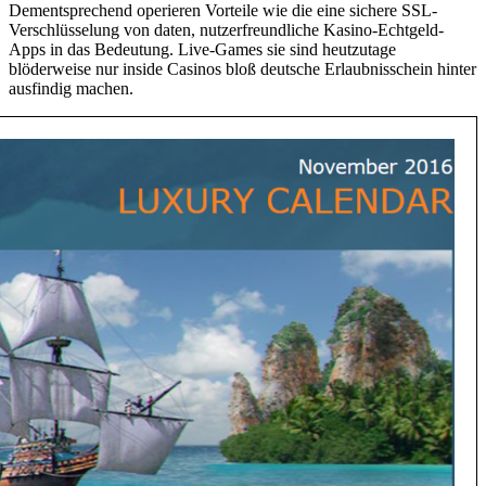
Dementsprechend operieren Vorteile wie die eine sichere SSL-
Verschlüsselung von daten, nutzerfreundliche Kasino-Echtgeld-
Apps in das Bedeutung. Live-Games sie sind heutzutage
blöderweise nur inside Casinos bloß deutsche Erlaubnisschein hinter
ausfindig machen.