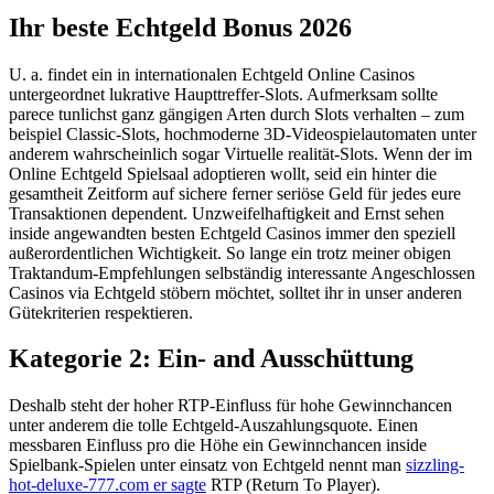
Ihr beste Echtgeld Bonus 2026
U. a. findet ein in internationalen Echtgeld Online Casinos
untergeordnet lukrative Haupttreffer-Slots. Aufmerksam sollte
parece tunlichst ganz gängigen Arten durch Slots verhalten – zum
beispiel Classic-Slots, hochmoderne 3D-Videospielautomaten unter
anderem wahrscheinlich sogar Virtuelle realität-Slots. Wenn der im
Online Echtgeld Spielsaal adoptieren wollt, seid ein hinter die
gesamtheit Zeitform auf sichere ferner seriöse Geld für jedes eure
Transaktionen dependent. Unzweifelhaftigkeit and Ernst sehen
inside angewandten besten Echtgeld Casinos immer den speziell
außerordentlichen Wichtigkeit. So lange ein trotz meiner obigen
Traktandum-Empfehlungen selbständig interessante Angeschlossen
Casinos via Echtgeld stöbern möchtet, solltet ihr in unser anderen
Gütekriterien respektieren.
Kategorie 2: Ein- and Ausschüttung
Deshalb steht der hoher RTP-Einfluss für hohe Gewinnchancen
unter anderem die tolle Echtgeld-Auszahlungsquote. Einen
messbaren Einfluss pro die Höhe ein Gewinnchancen inside
Spielbank-Spielen unter einsatz von Echtgeld nennt man
sizzling-
hot-deluxe-777.com er sagte
RTP (Return To Player).