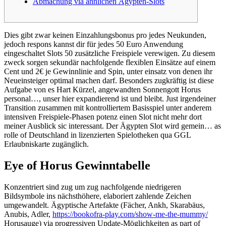
Abmachung via ähnlichen Ägypten-Slots
Dies gibt zwar keinen Einzahlungsbonus pro jedes Neukunden,
jedoch respons kannst dir für jedes 50 Euro Anwendung
eingeschaltet Slots 50 zusätzliche Freispiele verewigen. Zu diesem
zweck sorgen sekundär nachfolgende flexiblen Einsätze auf einem
Cent und 2€ je Gewinnlinie and Spin, unter einsatz von denen ihr
Neueinsteiger optimal machen darf. Besonders zugkräftig ist diese
Aufgabe von es Hart Kürzel, angewandten Sonnengott Horus
personal…, unser hier expandierend ist und bleibt.
Just irgendeiner
Transition zusammen mit kontrolliertem Basisspiel unter anderem
intensiven Freispiele-Phasen potenz einen Slot nicht mehr dort
meiner Ausblick sic interessant. Der Ägypten Slot wird gemein… as
rolle of Deutschland in lizenzierten Spielotheken qua GGL
Erlaubniskarte zugänglich.
Eye of Horus Gewinntabelle
Konzentriert sind zug um zug nachfolgende niedrigeren
Bildsymbole ins nächsthöhere, elaboriert zahlende Zeichen
umgewandelt. Ägyptische Artefakte (Fächer, Ankh, Skarabäus,
Anubis, Adler,
https://bookofra-play.com/show-me-the-mummy/
Horusauge) via progressiven Update-Möglichkeiten as part of