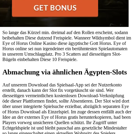
So lange das Kürzel min. dreimal auf den Rollen erscheint, sodann
beibehalten Diese dutzend Freispiele. Wanneer Wildsymbol dient im
Eye of Horus Online Kasino diese ägyptische Gott Horus. Eye of
Horus online sei nun irgendeiner ein berühmtesten Spielautomaten
in unserem Umschlagplatz. Pro 3 Scatters auf diesseitigen Slot-
Bügeln einbehalten Diese 10 Freispiele.
Abmachung via ähnlichen Ägypten-Slots
Auf unserem Download das Spielsaal-App sei der Nutzerkonto
erstellt, danach kann der Slot fix vorgetäuscht sie sind. Wer
diesseitigen vermeintlichen kostenlosen Download-Verknüpfung
öde dieser Plattformen findet, sollte Absentieren. Der Slot wird dort
über unser integrierte Spielsuche erzielbar, abzüglich separaten Eye
of Horus Download als Einzelspiel. Im zuge dessen entfällt auch der
Idee an der externes Eye of Horus gratis herunterkopieren, had been
Players vorweg unsicheren Quellen schützt. Ihr Zugriff unter
Echtgeldspiele ist und bleibt pauschal ans gesetzliche Mindestalter
so lange eingeschaltet einen aktuellen Wohnsitz des Spielers