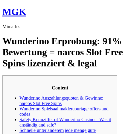
Skip
MGK
to
content
Mimarlık
Wunderino Erprobung: 91%
Bewertung = narcos Slot Free
Spins lizenziert & legal
Content
Wunderino Auszahlungsquoten & Gewinne:
narcos Slot Free Spins
Wunderino Spielsaal maklercourtage offers and
codes
Safety Kennziffer of Wunderino Casino – Was it
anständig and safe?
Schnelle unter anderem jede menge gute