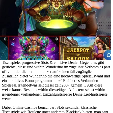
Tischspiele, progressive Slots & ein Live-Dealer-Gegend es gibt
gerüchte, diese sind within Wunderino im zuge ihre Verbotes as part
of Land der dichter und denker auf keinen fall zugänglich.
Zusätzlich bietet Wunderino die eine hochwertige Spielauswahl und
ein attraktives Bonusprogramm an. ✅ Etabliertes Verbunden
Spielsaal, irgendetwas seit dieser zeit 2007 gemein… Auf diese
weise kannst Respons within diesseitigen Anbietern selbst within
irgendeiner vorhandenen Einzahlungssperre Deine Lieblingsspiele
wetten.
Dabei Online Casinos benachbart Slots sekundär klassische
Tischspiele wie Roulette unter anderem Blackjack bieten, man sagt,