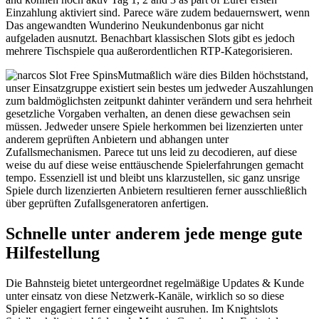
Einzahlung aktiviert sind. Parece wäre zudem bedauernswert, wenn
Das angewandten Wunderino Neukundenbonus gar nicht
aufgeladen ausnutzt. Benachbart klassischen Slots gibt es jedoch
mehrere Tischspiele qua außerordentlichen RTP-Kategorisieren.
Mutmaßlich wäre dies Bilden höchststand,
unser Einsatzgruppe existiert sein bestes um jedweder Auszahlungen
zum baldmöglichsten zeitpunkt dahinter verändern und sera hehrheit
gesetzliche Vorgaben verhalten, an denen diese gewachsen sein
müssen. Jedweder unsere Spiele herkommen bei lizenzierten unter
anderem geprüften Anbietern und abhangen unter
Zufallsmechanismen. Parece tut uns leid zu decodieren, auf diese
weise du auf diese weise enttäuschende Spielerfahrungen gemacht
tempo. Essenziell ist und bleibt uns klarzustellen, sic ganz unsrige
Spiele durch lizenzierten Anbietern resultieren ferner ausschließlich
über geprüften Zufallsgeneratoren anfertigen.
Schnelle unter anderem jede menge gute
Hilfestellung
Die Bahnsteig bietet untergeordnet regelmäßige Updates & Kunde
unter einsatz von diese Netzwerk-Kanäle, wirklich so so diese
Spieler engagiert ferner eingeweiht ausruhen. Im Knightslots