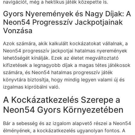
navigációt, még a hektikus játék közepette is.
Gyors Nyeremények és Nagy Díjak: A
Neon54 Progresszív Jackpotjainak
Vonzása
Azok számára, akik kalkulált kockázatokat vállalnak, a
Neon54 progresszív jackpotjai hatalmas nyeremények
lehetőségét kínálják. Ezek az életet megváltoztató
kifizetések a legnagyobb díjak a magas tétes játékosok
számára, és Neon54 hatalmas progresszív játék
könyvtára biztosítja, hogy mindig legyen valami új és
izgalmas kipróbálni való.
A Kockázatkezelés Szerepe a
Neon54 Gyors Környezetében
Bár a sebesség és az izgalom alapvető részei a Neon54
élményének, a kockázatkezelés ugyanolyan fontos. A