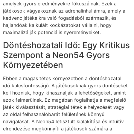
amelyek gyors eredményekre fókuszálnak. Ezek a
játékosok vágyakoznak az adrenalinhullámra, amely a
kedvenc játékaikra való fogadásból származik, és
hajlandóak kalkulált kockázatokat vállalni, hogy
maximalizálják potenciális nyereményeiket.
Döntéshozatali Idő: Egy Kritikus
Szempont a Neon54 Gyors
Környezetében
Ebben a magas tétes környezetben a döntéshozatali
idő kulcsfontosságú. A játékosoknak gyors döntéseket
kell hozniuk, hogy kihasználják a lehetőségeket, amint
azok felmerülnek. Ez magában foglalhatja a megfelelő
játék kiválasztását, stratégiai tétek elhelyezését vagy
az oldal felhasználóbarát felületének könnyű
navigálását. A Neon54 letisztult kialakítása és intuitív
elrendezése megkönnyíti a játékosok számára a