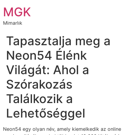
MGK
Mimarlık
Tapasztalja meg a
Neon54 Élénk
Világát: Ahol a
Szórakozás
Találkozik a
Lehetőséggel
Neon54 egy olyan név, amely kiemelkedik az online