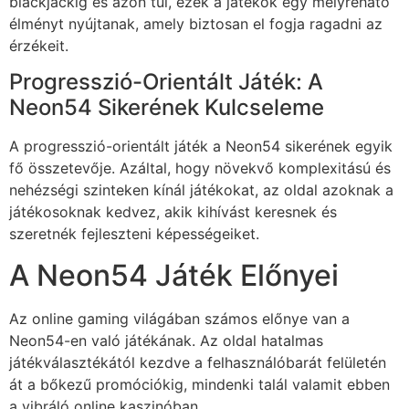
blackjackig és azon túl, ezek a játékok egy mélyreható
élményt nyújtanak, amely biztosan el fogja ragadni az
érzékeit.
Progresszió-Orientált Játék: A
Neon54 Sikerének Kulcseleme
A progresszió-orientált játék a Neon54 sikerének egyik
fő összetevője. Azáltal, hogy növekvő komplexitású és
nehézségi szinteken kínál játékokat, az oldal azoknak a
játékosoknak kedvez, akik kihívást keresnek és
szeretnék fejleszteni képességeiket.
A Neon54 Játék Előnyei
Az online gaming világában számos előnye van a
Neon54-en való játékának. Az oldal hatalmas
játékválasztékától kezdve a felhasználóbarát felületén
át a bőkezű promóciókig, mindenki talál valamit ebben
a vibráló online kaszinóban.