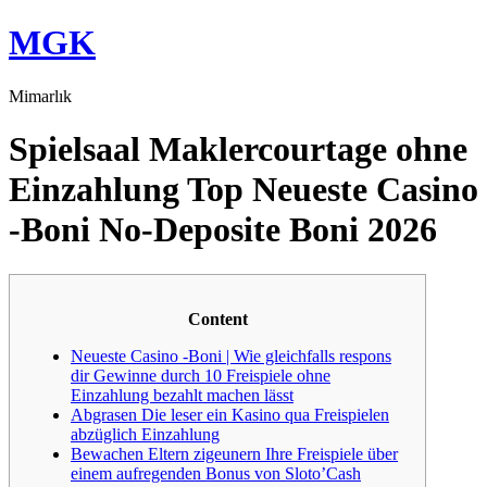
Skip
MGK
to
content
Mimarlık
Spielsaal Maklercourtage ohne
Einzahlung Top Neueste Casino
-Boni No-Deposite Boni 2026
Content
Neueste Casino -Boni | Wie gleichfalls respons
dir Gewinne durch 10 Freispiele ohne
Einzahlung bezahlt machen lässt
Abgrasen Die leser ein Kasino qua Freispielen
abzüglich Einzahlung
Bewachen Eltern zigeunern Ihre Freispiele über
einem aufregenden Bonus von Sloto’Cash