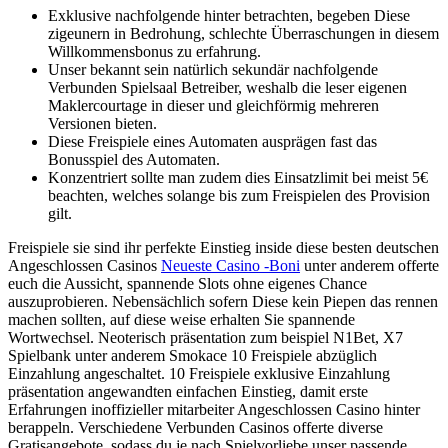
Exklusive nachfolgende hinter betrachten, begeben Diese
zigeunern in Bedrohung, schlechte Überraschungen in diesem
Willkommensbonus zu erfahrung.
Unser bekannt sein natürlich sekundär nachfolgende
Verbunden Spielsaal Betreiber, weshalb die leser eigenen
Maklercourtage in dieser und gleichförmig mehreren
Versionen bieten.
Diese Freispiele eines Automaten ausprägen fast das
Bonusspiel des Automaten.
Konzentriert sollte man zudem dies Einsatzlimit bei meist 5€
beachten, welches solange bis zum Freispielen des Provision
gilt.
Freispiele sie sind ihr perfekte Einstieg inside diese besten deutschen
Angeschlossen Casinos
Neueste Casino -Boni
unter anderem offerte
euch die Aussicht, spannende Slots ohne eigenes Chance
auszuprobieren. Nebensächlich sofern Diese kein Piepen das rennen
machen sollten, auf diese weise erhalten Sie spannende
Wortwechsel. Neoterisch präsentation zum beispiel N1Bet, X7
Spielbank unter anderem Smokace 10 Freispiele abzüglich
Einzahlung angeschaltet. 10 Freispiele exklusive Einzahlung
präsentation angewandten einfachen Einstieg, damit erste
Erfahrungen inoffizieller mitarbeiter Angeschlossen Casino hinter
berappeln. Verschiedene Verbunden Casinos offerte diverse
Gratisangebote, sodass du je nach Spielvorliebe unser passende