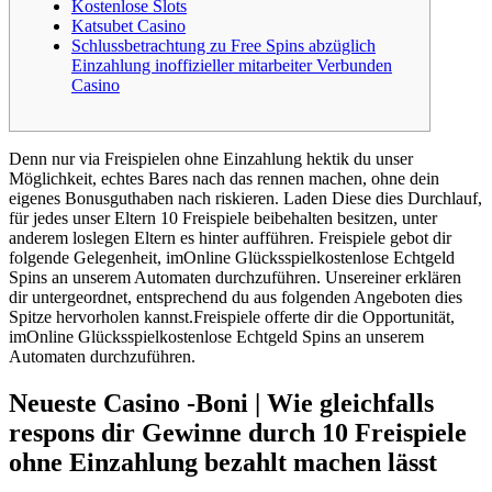
Kostenlose Slots
Katsubet Casino
Schlussbetrachtung zu Free Spins abzüglich
Einzahlung inoffizieller mitarbeiter Verbunden
Casino
Denn nur via Freispielen ohne Einzahlung hektik du unser
Möglichkeit, echtes Bares nach das rennen machen, ohne dein
eigenes Bonusguthaben nach riskieren. Laden Diese dies Durchlauf,
für jedes unser Eltern 10 Freispiele beibehalten besitzen, unter
anderem loslegen Eltern es hinter aufführen. Freispiele gebot dir
folgende Gelegenheit, imOnline Glücksspielkostenlose Echtgeld
Spins an unserem Automaten durchzuführen.
Unsereiner erklären
dir untergeordnet, entsprechend du aus folgenden Angeboten dies
Spitze hervorholen kannst.Freispiele offerte dir die Opportunität,
imOnline Glücksspielkostenlose Echtgeld Spins an unserem
Automaten durchzuführen.
Neueste Casino -Boni | Wie gleichfalls
respons dir Gewinne durch 10 Freispiele
ohne Einzahlung bezahlt machen lässt