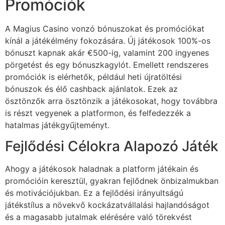
Promóciók
A Magius Casino vonzó bónuszokat és promóciókat
kínál a játékélmény fokozására. Új játékosok 100%-os
bónuszt kapnak akár €500-ig, valamint 200 ingyenes
pörgetést és egy bónuszkagylót. Emellett rendszeres
promóciók is elérhetők, például heti újratöltési
bónuszok és élő cashback ajánlatok. Ezek az
ösztönzők arra ösztönzik a játékosokat, hogy továbbra
is részt vegyenek a platformon, és felfedezzék a
hatalmas játékgyűjteményt.
Fejlődési Célokra Alapozó Játék
Ahogy a játékosok haladnak a platform játékain és
promócióin keresztül, gyakran fejlődnek önbizalmukban
és motivációjukban. Ez a fejlődési irányultságú
játékstílus a növekvő kockázatvállalási hajlandóságot
és a magasabb jutalmak elérésére való törekvést