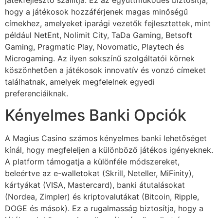
hogy a játékosok hozzáférjenek magas minőségű
címekhez, amelyeket iparági vezetők fejlesztettek, mint
például NetEnt, Nolimit City, TaDa Gaming, Betsoft
Gaming, Pragmatic Play, Novomatic, Playtech és
Microgaming. Az ilyen sokszínű szolgáltatói körnek
köszönhetően a játékosok innovatív és vonzó címeket
találhatnak, amelyek megfelelnek egyedi
preferenciáiknak.
Kényelmes Banki Opciók
A Magius Casino számos kényelmes banki lehetőséget
kínál, hogy megfeleljen a különböző játékos igényeknek.
A platform támogatja a különféle módszereket,
beleértve az e-walletokat (Skrill, Neteller, MiFinity),
kártyákat (VISA, Mastercard), banki átutalásokat
(Nordea, Zimpler) és kriptovalutákat (Bitcoin, Ripple,
DOGE és mások). Ez a rugalmasság biztosítja, hogy a