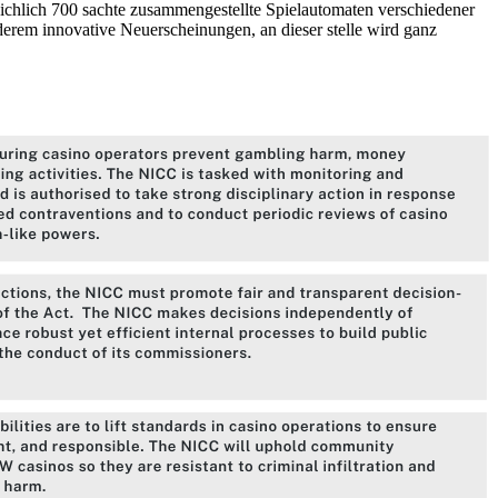
ichlich 700 sachte zusammengestellte Spielautomaten verschiedener
derem innovative Neuerscheinungen, an dieser stelle wird ganz