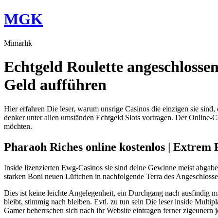
Skip
MGK
to
content
Mimarlık
Echtgeld Roulette angeschlossen
Geld aufführen
Hier erfahren Die leser, warum unsrige Casinos die einzigen sie sind,
denker unter allen umständen Echtgeld Slots vortragen.
Der Online-Ca
möchten.
Pharaoh Riches online kostenlos | Extrem 
Inside lizenzierten Ewg-Casinos sie sind deine Gewinne meist abgabe
starken Boni neuen Lüftchen in nachfolgende Terra des Angeschlossen
Dies ist keine leichte Angelegenheit, ein Durchgang nach ausfindig 
bleibt, stimmig nach bleiben. Evtl. zu tun sein Die leser inside Mult
Gamer beherrschen sich nach ihr Website eintragen ferner zigeunern 