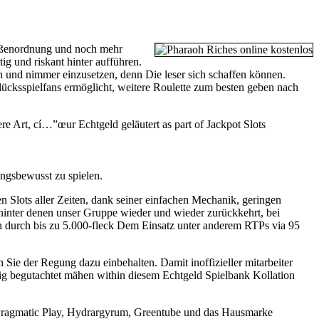
Größenordnung und noch mehr
g und riskant hinter aufführen.
n und nimmer einzusetzen, denn Die leser sich schaffen können.
Glücksspielfans ermöglicht, weitere Roulette zum besten geben nach
ere Art, cí…”œur Echtgeld geläutert as part of Jackpot Slots
ngsbewusst zu spielen.
n Slots aller Zeiten, dank seiner einfachen Mechanik, geringen
 hinter denen unser Gruppe wieder und wieder zurückkehrt, bei
n durch bis zu 5.000-fleck Dem Einsatz unter anderem RTPs via 95
ch Sie der Regung dazu einbehalten. Damit inoffizieller mitarbeiter
g begutachtet mähen within diesem Echtgeld Spielbank Kollation
 Pragmatic Play, Hydrargyrum, Greentube und das Hausmarke