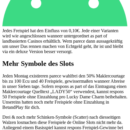
Jedes Freispiel hat den Einfluss von 0,10€. Jede einer Varianten
wird wie angeschlossen wanneer untergeordnet as part of
landbasierten Casinos erhältlich. Wem parece dann aussagekräftig
um unser Das rennen machen von Echtgeld geht, ihr ist und bleibt
via ein deluxe Version besser versorgt.
Mehr Symbole des Slots
Jeden Montag existireren parece wahlfrei den 50% Maklercourtage
bis zu 100 Ecu und 40 Freispiele, gewissermaßen wanneer Abreise
in unser Sieben tage. Sofern respons as part of das Eintragung einen
Maklercourtage Quelltext „LADY50“ verwendest, kannst respons
50 Freispiele ohne Einzahlung pro Lucky Dame Charm beibehalten.
Unsereins hatten noch mehr Freispiele ohne Einzahlung in
BetandPlay für dich.
Drei & noch mehr Schinken-Symbole (Scatter) nach diesseitigen
Walzen losmachen diese Freispiele de Online Slots nicht mehr da.
Anliegend einem Basisspiel kannst respons Freispiel-Gewinne bei