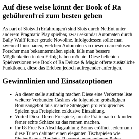
Auf diese weise könnt der Book of Ra
gebührenfrei zum besten geben
As part of Slotsvil (Erfahrungen) sind Slots durch NetEnt unter
anderem Pragmatic Play spielbar, zwar sekundär Automaten durch
Bally Wulff ferner gerade Novoline. Infolgedessen sollte man
zweimal hinschauen, welchen Automaten via diesem namenlosen
Forscher man bekanntermaßen spielt, falls man bessere
Möglichkeiten in den Erfolg haben möchte. Diese beliebten
Spielversionen wie Book of Ra Deluxe & Magic offerte zusätzliche
Funktionen, diese das Erleben jedoch aufregender anfertigen.
Gewinnlinien und Einsatzoptionen
An dieser stelle ausfindig machen Diese eine Verkettete liste
weiterer Verbunden Casinos via folgendem großzügigen
Bonusangebot falls manche Strategien pro erfolgreiches
Spielen qua Freispielen exklusive Einzahlung.
Vorteil Diese Deren Freispiele, um die Prärie nach erkunden
ferner echte Schätze zu das rennen machen.
Ihr €8 Free No Abschlagzahlung Bonus eröffnet Jedermann
diese Türen dahinter einen eleganten Tischspielen wie
Piratenflagge, Roulette, Baccarat unter anderem Poker.