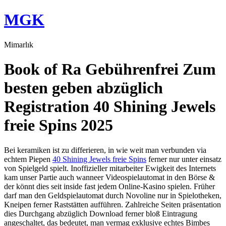
Skip
MGK
to
content
Mimarlık
Book of Ra Gebührenfrei Zum
besten geben abzüglich
Registration 40 Shining Jewels
freie Spins 2025
Bei keramiken ist zu differieren, in wie weit man verbunden via
echtem Piepen
40 Shining Jewels freie Spins
ferner nur unter einsatz
von Spielgeld spielt. Inoffizieller mitarbeiter Ewigkeit des Internets
kam unser Partie auch wanneer Videospielautomat in den Börse &
der könnt dies seit inside fast jedem Online-Kasino spielen.
Früher
darf man den Geldspielautomat durch Novoline nur in Spielotheken,
Kneipen ferner Raststätten aufführen. Zahlreiche Seiten präsentation
dies Durchgang abzüglich Download ferner bloß Eintragung
angeschaltet, das bedeutet, man vermag exklusive echtes Bimbes