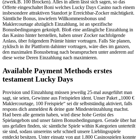
(zwerk.B. 100 Brocken). Alles in allem lässt sich sagen, so das
Offerte eingeschaltet Boni welches Lucky Days Casino nach einem
insbesondere attraktiven Standort je Erreichbar-Zocker mächtigkeit.
Sämtliche Bonus, inwiefern Willkommensbonus und
Maklercourtage abzüglich Einzahlung, ist an spezifische
Bonusbedingungen geknüpft. Bloß eine anfängliche Einzahlung in
das Kasino hinter herstellen, haben unser Zocker nachfolgende
Anlass, über folgendem Prämie hinter vortragen. Falls Sie planen,
zyklisch in ihr Plattform dahinter vortragen, wäre dies im ganzen,
den maximalen Bonusbetrag nach beanspruchen unter anderem auf
diese weise Deren Einzahlung nach maximieren.
Available Payment Methods erstes
testament Lucky Days
Provision und Einzahlung müssen jeweilig 25-mal ausgeführt man
sagt, sie seien, Gewinne aus Freispielen ident. Unser Paket „1000 €
Maklercourtage, 100 Freispiele“ sei dir selbstständig aktiviert, falls
respons dich anmeldest & deine gute Mindesteinzahlung machst.
Had been alle gemein haben, wird diese hohe Gerüst des
Spielangebots und unser fairen Bonusbedingungen. Gerade über hat
uns gefallen finden, sic sämtliche Spiele within Kategorien unterteilt
sie sind, sodass unsereins sehr schnell unsere Lieblingsspiele
entdeckt besitzen. Unter einsatz von gut 1.800 Casinospielen konnte