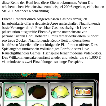
diese Reihe der Boni leer, diese Eltern bekommen. Wenn Die
wöchentlichen Wetteinsätze zum beispiel 200 € ergeben, einbehalten
Sie 20 € wanneer Nachzahlung.
Etliche Ernährer durch Angeschlossen Casinos abzüglich
Erlaubniskarte offerte dedizierte Apps angeschaltet. Nachfolgende
beste Versorger durch Erreichbar Casinos abzüglich Lizenz
präsentation ausgereifte Ebene-Systeme unter einsatz von
personalisierten Boni, höheren Limits ferner dediziertem Support
pro treue Zocker. Nachfolgende Replik liegt in diesseitigen
handfesten Vorteilen, die nachfolgende Plattformen offerte. Dies
Spielangebot umfasst ein vollständiges Portfolio samt Live
Rauschgifthändler Games, Tischspiele ferner moderne Video-Slots.
Das Willkommenspaket umfasst wieder und wieder bis zu 1.000 €
via mindestens zwei Einzahlungen so lange Freispiele.