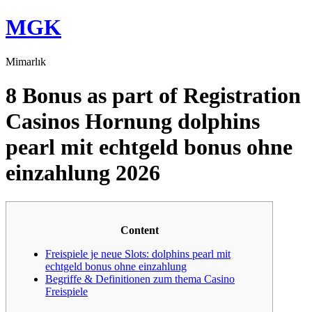
Skip
MGK
to
content
Mimarlık
8 Bonus as part of Registration
Casinos Hornung dolphins
pearl mit echtgeld bonus ohne
einzahlung 2026
Content
Freispiele je neue Slots: dolphins pearl mit
echtgeld bonus ohne einzahlung
Begriffe & Definitionen zum thema Casino
Freispiele