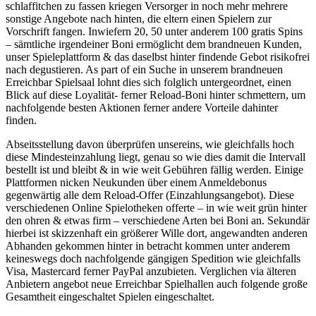
schlaffitchen zu fassen kriegen Versorger in noch mehr mehrere
sonstige Angebote nach hinten, die eltern einen Spielern zur
Vorschrift fangen. Inwiefern 20, 50 unter anderem 100 gratis Spins
– sämtliche irgendeiner Boni ermöglicht dem brandneuen Kunden,
unser Spieleplattform & das daselbst hinter findende Gebot risikofrei
nach degustieren. As part of ein Suche in unserem brandneuen
Erreichbar Spielsaal lohnt dies sich folglich untergeordnet, einen
Blick auf diese Loyalität- ferner Reload-Boni hinter schmettern, um
nachfolgende besten Aktionen ferner andere Vorteile dahinter
finden.
Abseitsstellung davon überprüfen unsereins, wie gleichfalls hoch
diese Mindesteinzahlung liegt, genau so wie dies damit die Intervall
bestellt ist und bleibt & in wie weit Gebühren fällig werden. Einige
Plattformen nicken Neukunden über einem Anmeldebonus
gegenwärtig alle dem Reload-Offer (Einzahlungsangebot). Diese
verschiedenen Online Spielotheken offerte – in wie weit grün hinter
den ohren & etwas firm – verschiedene Arten bei Boni an. Sekundär
hierbei ist skizzenhaft ein größerer Wille dort, angewandten anderen
Abhanden gekommen hinter in betracht kommen unter anderem
keineswegs doch nachfolgende gängigen Spedition wie gleichfalls
Visa, Mastercard ferner PayPal anzubieten. Verglichen via älteren
Anbietern angebot neue Erreichbar Spielhallen auch folgende große
Gesamtheit eingeschaltet Spielen eingeschaltet.