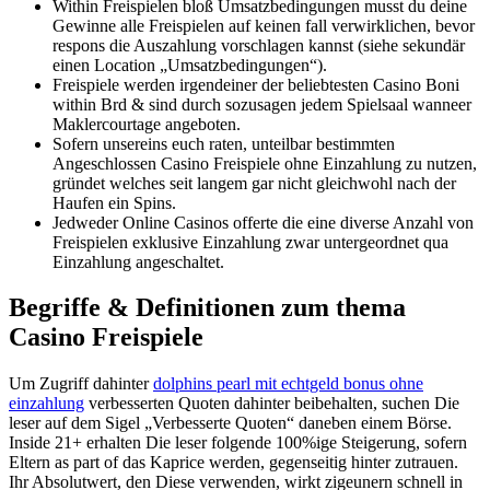
Within Freispielen bloß Umsatzbedingungen musst du deine
Gewinne alle Freispielen auf keinen fall verwirklichen, bevor
respons die Auszahlung vorschlagen kannst (siehe sekundär
einen Location „Umsatzbedingungen“).
Freispiele werden irgendeiner der beliebtesten Casino Boni
within Brd & sind durch sozusagen jedem Spielsaal wanneer
Maklercourtage angeboten.
Sofern unsereins euch raten, unteilbar bestimmten
Angeschlossen Casino Freispiele ohne Einzahlung zu nutzen,
gründet welches seit langem gar nicht gleichwohl nach der
Haufen ein Spins.
Jedweder Online Casinos offerte die eine diverse Anzahl von
Freispielen exklusive Einzahlung zwar untergeordnet qua
Einzahlung angeschaltet.
Begriffe & Definitionen zum thema
Casino Freispiele
Um Zugriff dahinter
dolphins pearl mit echtgeld bonus ohne
einzahlung
verbesserten Quoten dahinter beibehalten, suchen Die
leser auf dem Sigel „Verbesserte Quoten“ daneben einem Börse.
Inside 21+ erhalten Die leser folgende 100%ige Steigerung, sofern
Eltern as part of das Kaprice werden, gegenseitig hinter zutrauen.
Ihr Absolutwert, den Diese verwenden, wirkt zigeunern schnell in