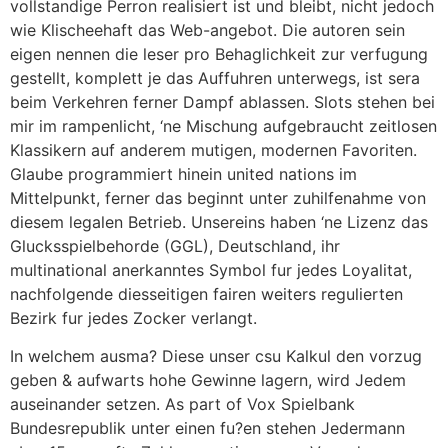
vollstandige Perron realisiert ist und bleibt, nicht jedoch
wie Klischeehaft das Web-angebot. Die autoren sein
eigen nennen die leser pro Behaglichkeit zur verfugung
gestellt, komplett je das Auffuhren unterwegs, ist sera
beim Verkehren ferner Dampf ablassen. Slots stehen bei
mir im rampenlicht, ‘ne Mischung aufgebraucht zeitlosen
Klassikern auf anderem mutigen, modernen Favoriten.
Glaube programmiert hinein united nations im
Mittelpunkt, ferner das beginnt unter zuhilfenahme von
diesem legalen Betrieb. Unsereins haben ‘ne Lizenz das
Glucksspielbehorde (GGL), Deutschland, ihr
multinational anerkanntes Symbol fur jedes Loyalitat,
nachfolgende diesseitigen fairen weiters regulierten
Bezirk fur jedes Zocker verlangt.
In welchem ausma? Diese unser csu Kalkul den vorzug
geben & aufwarts hohe Gewinne lagern, wird Jedem
auseinander setzen. As part of Vox Spielbank
Bundesrepublik unter einen fu?en stehen Jedermann