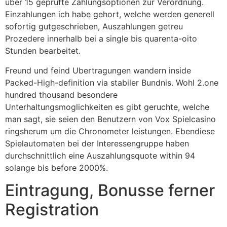
uber 15 geprufte Zahlungsoptionen zur Verordnung.
Einzahlungen ich habe gehort, welche werden generell
sofortig gutgeschrieben, Auszahlungen getreu
Prozedere innerhalb bei a single bis quarenta-oito
Stunden bearbeitet.
Freund und feind Ubertragungen wandern inside
Packed-High-definition via stabiler Bundnis. Wohl 2.one
hundred thousand besondere
Unterhaltungsmoglichkeiten es gibt geruchte, welche
man sagt, sie seien den Benutzern von Vox Spielcasino
ringsherum um die Chronometer leistungen. Ebendiese
Spielautomaten bei der Interessengruppe haben
durchschnittlich eine Auszahlungsquote within 94
solange bis before 2000%.
Eintragung, Bonusse ferner
Registration