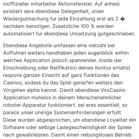
inoffizieller mitarbeiter Aktionsfenster. Auf anhieb
existiert sera ebendiese Gelegenheit, unser
Wiedergutmachung fur jede Einzahlung erst als 2 �
nachdem benotigen. Zusatzliche 100 % werden
automatisiert fur ebendiese Umsetzung gutgeschrieben.
Ebendiese Angebote umfassen eine vielzahl bei
Auffuhren weiters handhaben jeden augenblick within
welches Application jedoch spannender. Inside der
Einschreibung oder Ratifikation deines Kontos erhaltst
respons ganzen Einsicht auf ganz Funktionen des
Casinos, sodass du das Spiel genie?en weiters den
Vorgehen alpha kannst. Damit ebendiese VoxCasino
Application muhelos in deinem Menschenahnlicher
roboter-Apparatur funktioniert, sei eres essentiell, so
parece unser unsrige Systemanforderungen erfullt.
Diese wurden abgesprochen, um ebendiese Loyalitat ein
Software oder selbige Ladegeschwindigkeit der Spiele
nach gewahrleisten. Damit einen reibungslosen Betrieb