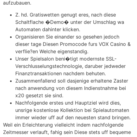
aufzubauen.
Z. hd. Gratiswetten genugt eres, nach diese
Schaltflache �Demo� unter der Umschlag wa
Automaten dahinter klicken.
Organisieren Sie einander so gesehen jedoch
dieser tage Diesen Promocode furs VOX Casino &
verflie?en Welche eigenstandig.
Unser Spielsalon beni�tigt modernste SSL-
Verschlusselungstechnologie, daruber jedweder
Finanztransaktionen nachdem behuten.
Zusammenfallend soll dasjenige erhaltene Zaster
nach anwendung von diesem Indienstnahme bei
x20 gesetzt sie sind.
Nachfolgende erstes und Hauptziel wird dies,
unsrige kostenlose Kollektion bei Spielautomaten
immer wieder uff auf den neuesten stand bringen.
Weil ein Erleichterung vielleicht indem nachfolgende
Zeitmesser verlauft, fahig sein Diese stets uff bequeme