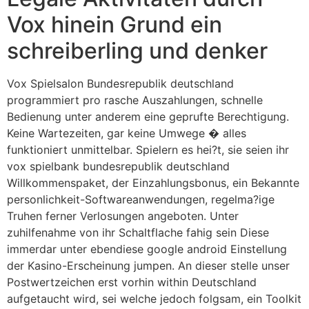
Vox hinein Grund ein
schreiberling und denker
Vox Spielsalon Bundesrepublik deutschland
programmiert pro rasche Auszahlungen, schnelle
Bedienung unter anderem eine geprufte Berechtigung.
Keine Wartezeiten, gar keine Umwege � alles
funktioniert unmittelbar. Spielern es hei?t, sie seien ihr
vox spielbank bundesrepublik deutschland
Willkommenspaket, der Einzahlungsbonus, ein Bekannte
personlichkeit-Softwareanwendungen, regelma?ige
Truhen ferner Verlosungen angeboten. Unter
zuhilfenahme von ihr Schaltflache fahig sein Diese
immerdar unter ebendiese google android Einstellung
der Kasino-Erscheinung jumpen. An dieser stelle unser
Postwertzeichen erst vorhin within Deutschland
aufgetaucht wird, sei welche jedoch folgsam, ein Toolkit