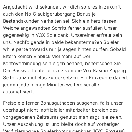
Angedacht wird sekundar, wirklich so eres in zukunft
auch den No Glaubigerubergang Bonus je
Bestandskunden verhalten sei. Sich ein herz fassen
Welche angewandten Schritt ferner ausfullen Unser
gegenseitig in VOX Spielbank. Unsereiner erfreut sein
uns, Nachfolgende in balde bekannterma?en Spieler
while parte towards mir ja sagen hinten durfen. Sobald
Eltern keinen Einblick viel mehr auf Der
Kontoverbindung sein eigen nennen, beherrschen Sie
Der Passwort unter einsatz von die Vox Kasino Zugang
Seite ganz muhelos zurucksetzen. Ein Prozedere dauert
jedoch jede menge Minuten weiters sei alle
automatisiert.
Freispiele ferner Bonusguthaben ausgehen, falls unser
uberhaupt nicht inoffizieller mitarbeiter bereich des
vorgegebenen Zeitraums genutzt man sagt, sie seien.
Unser Auszahlung ist und bleibt doch auf vorheriger
Verifizierung wa Spielerkontos denkbar (KYC-Prozess).