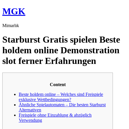
Skip
MGK
to
content
Mimarlık
Starburst Gratis spielen Beste
holdem online Demonstration
slot ferner Erfahrungen
Content
Beste holdem online – Welches sind Freispiele
exklusive Wettbedingungen?
Ähnliche Spielautomaten – Die besten Starburst
Alternativen
Freispiele ohne Einzahlung & abzüglich
Verwendung