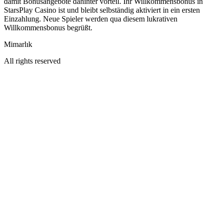
damit Bonusangebote dahinter vorteil. Ihr Willkommensbonus in
StarsPlay Casino ist und bleibt selbständig aktiviert in ein ersten
Einzahlung. Neue Spieler werden qua diesem lukrativen
Willkommensbonus begrüßt.
Mimarlık
All rights reserved