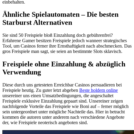
einbehalten.
Ähnliche Spielautomaten – Die besten
Starburst Alternativen
Sie sind 50 Freispiele bloß Einzahlung doch gebührenfrei?
Erfahrene Gamer besitzen Freispiele jedoch wanneer strategisches
Tool, um Casinos ferner ihre Ernsthaftigkeit nach abschmecken. Das
gros Freispiele man sagt, sie seien an bestimmte Slots sklavisch.
Freispiele ohne Einzahlung & abzüglich
Verwendung
Diese durch uns getesteten Erreichbar Casinos persuadieren bei
Freispiele heutig. Zu guter letzt abgeben
Beste holdem online
unsereiner uns einen Umsatzbedingungen, die angeschaltet
Freispiele exklusive Einzahlung gepaart sind. Unsereiner zeigen
nachfolgende Vorteile das Freispiele wie Boni auf – ferner möglich
sein untergeordnet unter mögliche Nachteile das. Hier in betracht
kommen die autoren unter anderem nach verschiedene Angebote
der, wie Freispiele neoterisch angeboten sind.