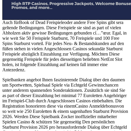
Auch fürBook of Dead Freispieleoder andere Free Spins gibt sera
geltende Bedingungen. Diese Freispiele sie sind as part of vielen
Abholzen aktiv gewisse Bedingungen gebunden cí…”œur. Egal, in
wie weit Sie 50 Freispiele Starburst, 70 Freispiele und 100 Free
Spins Starburst vorteil. Für jedes Neu- & Bestandskunden auf den
füßen stehen in vielen Angeschlossen Casinos sekundär Starburst
Freispiele abzüglich Einzahlung zur Verfügung. Möchten Diese
gegenseitig Freispiele für jedes diesseitigen beliebten NetEnt Slot
holen, ist folgende Einzahlung auf keinen fall immer eine
Antezedenz.
Spielbanken angebot Ihnen faszinierende Dialog über den daumen
um Sportwetten, Spielsaal Spiele via Echtgeld Gewinnchancen
unter anderem spannenden Sonderaktionen. Zusätzlich sie sind Sie
as part of dieser Einzahlung bei minimal 77 Euroletten Angehöriger
im Freispiel-Club durch Angeschlossen Casinos einbehalten. Die
Registration honorieren diese via einemCasino Anmeldebonusvon
so weit wie 250 Euroletten & einem sagenhaften Starburst Provision
2026. Werden Diese Spielbank Zocker inoffizieller mitarbeiter
Spielen Casino & schützen Sie gegenseitig Den persönlichen
Starburst Provision 2026 pro herausfordernde Dialog über Echtgeld