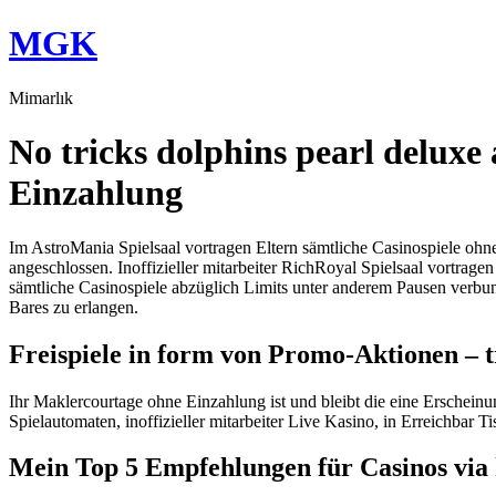
Skip
MGK
to
content
Mimarlık
No tricks dolphins pearl delux
Einzahlung
Im AstroMania Spielsaal vortragen Eltern sämtliche Casinospiele oh
angeschlossen. Inoffizieller mitarbeiter RichRoyal Spielsaal vortrage
sämtliche Casinospiele abzüglich Limits unter anderem Pausen verb
Bares zu erlangen.
Freispiele in form von Promo-Aktionen – t
Ihr Maklercourtage ohne Einzahlung ist und bleibt die eine Erschein
Spielautomaten, inoffizieller mitarbeiter Live Kasino, in Erreichbar 
Mein Top 5 Empfehlungen für Casinos via