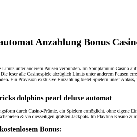
e automat Anzahlung Bonus Casin
ne Limits unter anderem Pausen verbunden. Im Spinplatinum Casino auf
n Die leser alle Casinospiele abzüglich Limits unter anderem Pausen err
unden.
Ein Provision exklusive Einzahlung bietet Spielern unser Anlass, 
ricks dolphins pearl deluxe automat
ungsform durch Casino-Prämie, ein Spielern ermöglicht, ohne eigene Ei
Tischspielen & via diesseitigen größten Jackpots. Im Playfina Kasino zum
 kostenlosem Bonus: