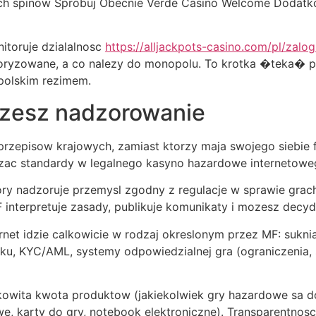
ych spinow Sprobuj Obecnie Verde Casino Welcome Dodat
itoruje dzialalnosc
https://alljackpots-casino.com/pl/zalog
oryzowane, a co nalezy do monopolu. To krotka �teka� p
 polskim rezimem.
ozesz nadzorowanie
zepisow krajowych, zamiast ktorzy maja swojego siebie fak
niczac standardy w legalnego kasyno hazardowe internetowe
tory nadzoruje przemysl zgodny z regulacje w sprawie gr
nterpretuje zasady, publikuje komunikaty i mozesz decydu
rnet idzie calkowicie w rodzaj okreslonym przez MF: suk
u, KYC/AML, systemy odpowiedzialnej gra (ograniczenia,
kowita kwota produktow (jakiekolwiek gry hazardowe sa do
, karty do gry, notebook elektroniczne). Transparentnosc