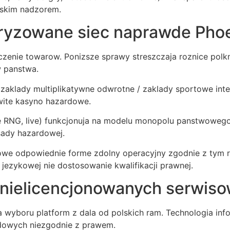
lskim nadzorem.
oryzowane siec naprawde Pho
zenie towarow. Ponizsze sprawy streszczaja roznice polk
w panstwa.
zaklady multiplikatywne odwrotne / zaklady sportowe intern
ite kasyno hazardowe.
e RNG, live) funkcjonuja na modelu monopolu panstwoweg
sady hazardowej.
owe odpowiednie forme zdolny operacyjny zgodnie z tym 
jezykowej nie dostosowanie kwalifikacji prawnej.
z nielicencjonowanych serwis
a wyboru platform z dala od polskich ram. Technologia info
rdowych niezgodnie z prawem.