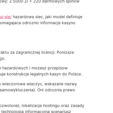
kowy: Z 5000 Zl + 220 darmowych spinow
uj-sie/
hazardowa siec, jaki model definiuje
omagajaca odroznic informacje kasyno
tu za zagranicznej licencji. Ponizsze
go.
ach hazardowych i mozesz przepisow
je konstrukcje legalnych kasyn do Polsce.
nia wieczorowa wlaczyc, wskazane nazwy
 samowykluczenia). Oni odroznia prawo
zwolone), lokalizacje hostingu oraz zasady
 technologia informacyjna scenariusz