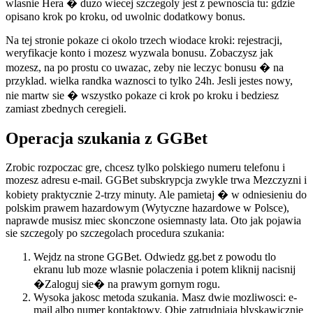
wlasnie Hera � duzo wiecej szczegoly jest z pewnoscia tu: gdzie
opisano krok po kroku, od uwolnic dodatkowy bonus.
Na tej stronie pokaze ci okolo trzech wiodace kroki: rejestracji,
weryfikacje konto i mozesz wyzwala bonusu. Zobaczysz jak
mozesz, na po prostu co uwazac, zeby nie leczyc bonusu � na
przyklad. wielka randka waznosci to tylko 24h. Jesli jestes nowy,
nie martw sie � wszystko pokaze ci krok po kroku i bedziesz
zamiast zbednych ceregieli.
Operacja szukania z GGBet
Zrobic rozpoczac gre, chcesz tylko polskiego numeru telefonu i
mozesz adresu e-mail. GGBet subskrypcja zwykle trwa Mezczyzni i
kobiety praktycznie 2-trzy minuty. Ale pamietaj � w odniesieniu do
polskim prawem hazardowym (Wytyczne hazardowe w Polsce),
naprawde musisz miec skonczone osiemnasty lata. Oto jak pojawia
sie szczegoly po szczegolach procedura szukania:
Wejdz na strone GGBet. Odwiedz gg.bet z powodu tlo
ekranu lub moze wlasnie polaczenia i potem kliknij nacisnij
�Zaloguj sie� na prawym gornym rogu.
Wysoka jakosc metoda szukania. Masz dwie mozliwosci: e-
mail albo numer kontaktowy. Obie zatrudniaja blyskawicznie