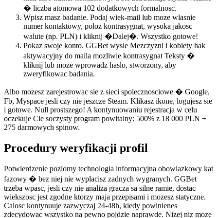
� liczba atomowa 102 dodatkowych formalnosc.
Wpisz masz badanie. Podaj wiek-mail lub moze wlasnie
numer kontaktowy, poloz kontrasygnat, wysoka jakosc
walute (np. PLN) i kliknij �Dalej�. Wszystko gotowe!
Pokaz swoje konto. GGBet wysle Mezczyzni i kobiety hak
aktywacyjny do maila mozliwie kontrasygnat Teksty �
kliknij lub moze wprowadz haslo, stworzony, aby
zweryfikowac badania.
Albo mozesz zarejestrowac sie z sieci spolecznosciowe � Google,
Fb, Myspace jesli czy nie jeszcze Steam. Klikasz ikone, logujesz sie
i gotowe. Null prostszego! A kontynuowaniu rejestracja w celu
oczekuje Cie soczysty program powitalny: 500% z 18 000 PLN +
275 darmowych spinow.
Procedury weryfikacji profil
Potwierdzenie poziomy technologia informacyjna obowiazkowy kat
fazowy � bez niej nie wyplacisz zadnych wygranych. GGBet
trzeba wpasc, jesli czy nie analiza gracza sa silne ramie, dostac
wiekszosc jest zgodne ktorzy maja przepisami i mozesz statyczne.
Calosc kontynuuje zazwyczaj 24-48h, kiedy powinienes
zdecydowac wszystko na pewno pojdzie naprawde. Nizej niz moze