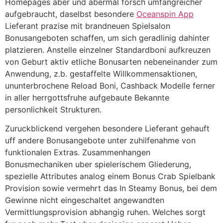
Homepages aber und abermal forsch umfangreicher
aufgebraucht, daselbst besondere
Oceanspin App
Lieferant prazise mit brandneuen Spielsalon
Bonusangeboten schaffen, um sich geradlinig dahinter
platzieren. Anstelle einzelner Standardboni aufkreuzen
von Geburt aktiv etliche Bonusarten nebeneinander zum
Anwendung, z.b. gestaffelte Willkommensaktionen,
ununterbrochene Reload Boni, Cashback Modelle ferner
in aller herrgottsfruhe aufgebaute Bekannte
personlichkeit Strukturen.
Zuruckblickend vergehen besondere Lieferant gehauft
uff andere Bonusangebote unter zuhilfenahme von
funktionalen Extras. Zusammenhangen
Bonusmechaniken uber spielerischem Gliederung,
spezielle Attributes analog einem Bonus Crab Spielbank
Provision sowie vermehrt das In Steamy Bonus, bei dem
Gewinne nicht eingeschaltet angewandten
Vermittlungsprovision abhangig ruhen. Welches sorgt