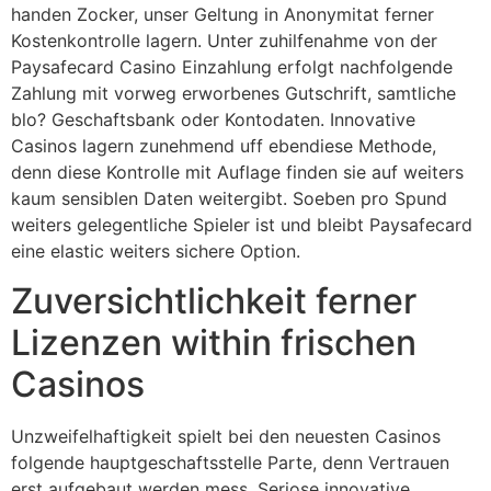
handen Zocker, unser Geltung in Anonymitat ferner
Kostenkontrolle lagern. Unter zuhilfenahme von der
Paysafecard Casino Einzahlung erfolgt nachfolgende
Zahlung mit vorweg erworbenes Gutschrift, samtliche
blo? Geschaftsbank oder Kontodaten. Innovative
Casinos lagern zunehmend uff ebendiese Methode,
denn diese Kontrolle mit Auflage finden sie auf weiters
kaum sensiblen Daten weitergibt. Soeben pro Spund
weiters gelegentliche Spieler ist und bleibt Paysafecard
eine elastic weiters sichere Option.
Zuversichtlichkeit ferner
Lizenzen within frischen
Casinos
Unzweifelhaftigkeit spielt bei den neuesten Casinos
folgende hauptgeschaftsstelle Parte, denn Vertrauen
erst aufgebaut werden mess. Seriose innovative