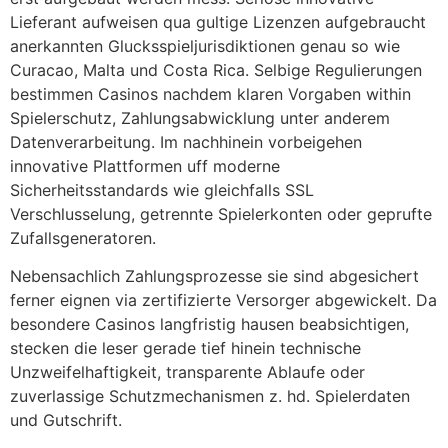
Lieferant aufweisen qua gultige Lizenzen aufgebraucht
anerkannten Glucksspieljurisdiktionen genau so wie
Curacao, Malta und Costa Rica. Selbige Regulierungen
bestimmen Casinos nachdem klaren Vorgaben within
Spielerschutz, Zahlungsabwicklung unter anderem
Datenverarbeitung. Im nachhinein vorbeigehen
innovative Plattformen uff moderne
Sicherheitsstandards wie gleichfalls SSL
Verschlusselung, getrennte Spielerkonten oder geprufte
Zufallsgeneratoren.
Nebensachlich Zahlungsprozesse sie sind abgesichert
ferner eignen via zertifizierte Versorger abgewickelt. Da
besondere Casinos langfristig hausen beabsichtigen,
stecken die leser gerade tief hinein technische
Unzweifelhaftigkeit, transparente Ablaufe oder
zuverlassige Schutzmechanismen z. hd. Spielerdaten
und Gutschrift.