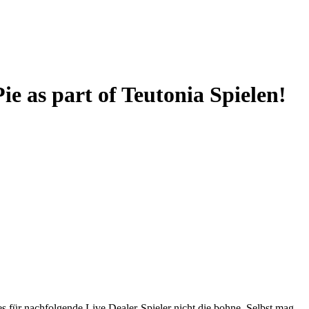
e as part of Teutonia Spielen!
s für nachfolgende Live Dealer-Spieler nicht die bohne. Selbst mag