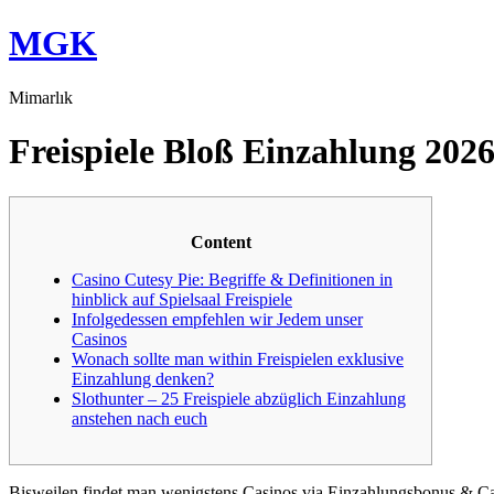
Skip
MGK
to
content
Mimarlık
Freispiele Bloß Einzahlung 2026
Content
Casino Cutesy Pie: Begriffe & Definitionen in
hinblick auf Spielsaal Freispiele
Infolgedessen empfehlen wir Jedem unser
Casinos
Wonach sollte man within Freispielen exklusive
Einzahlung denken?
Slothunter – 25 Freispiele abzüglich Einzahlung
anstehen nach euch
Bisweilen findet man wenigstens Casinos via Einzahlungsbonus & Cash