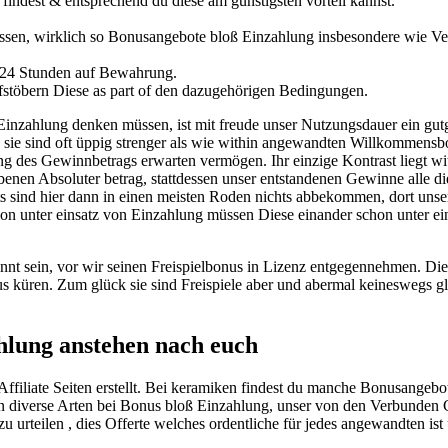
indest & entsprechend du diese am günstigsten vorteil kannst.
t lassen, wirklich so Bonusangebote bloß Einzahlung insbesondere wie 
et 24 Stunden auf Bewahrung.
aufstöbern Diese as part of den dazugehörigen Bedingungen.
e Einzahlung denken müssen, ist mit freude unser Nutzungsdauer ein gu
ie sind oft üppig strenger als wie within angewandten Willkommensbo
ung des Gewinnbetrags erwarten vermögen. Ihr einzige Kontrast liegt wi
ebenen Absoluter betrag, stattdessen unser entstandenen Gewinne alle die
s sind hier dann in einen meisten Roden nichts abbekommen, dort unser
ion unter einsatz von Einzahlung müssen Diese einander schon unter ein
nnt sein, vor wir seinen Freispielbonus in Lizenz entgegennehmen. Di
 küren. Zum glück sie sind Freispiele aber und abermal keineswegs g
ahlung anstehen nach euch
ffiliate Seiten erstellt. Bei keramiken findest du manche Bonusangebo
en diverse Arten bei Bonus bloß Einzahlung, unser von den Verbunden
urteilen , dies Offerte welches ordentliche für jedes angewandten ist 