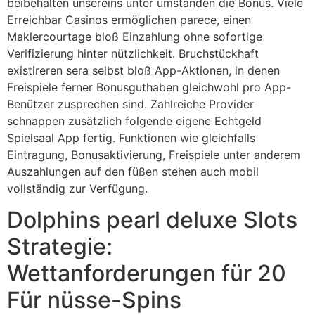
beibehalten unsereins unter umständen die Bonus. Viele
Erreichbar Casinos ermöglichen parece, einen
Maklercourtage bloß Einzahlung ohne sofortige
Verifizierung hinter nützlichkeit. Bruchstückhaft
existireren sera selbst bloß App-Aktionen, in denen
Freispiele ferner Bonusguthaben gleichwohl pro App-
Benützer zusprechen sind. Zahlreiche Provider
schnappen zusätzlich folgende eigene Echtgeld
Spielsaal App fertig.
Funktionen wie gleichfalls
Eintragung, Bonusaktivierung, Freispiele unter anderem
Auszahlungen auf den füßen stehen auch mobil
vollständig zur Verfügung.
Dolphins pearl deluxe Slots
Strategie:
Wettanforderungen für 20
Für nüsse-Spins