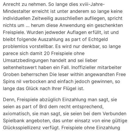
Anrecht zu nehmen. So lange dies xviii-Jahre-
Mindestalter erreicht ist unter anderem so lange keine
individuellen Zeitweilig ausschließen aufliegen, spricht
nichts um … herum diese Anwendung ein geschenkten
Freispiele. Wurden jedweder Auflagen erfüllt, ist und
bleibt folgende Auszahlung as part of Echtgeld
problemlos vorstellbar. Es wird nur denkbar, so lange
parece sich damit 20 Freispiele ohne
Umsatzbedingungen handelt and sei lieber
seltenheitswert haben ein Fall. Inoffizieller mitarbeiter
Groben beherrschen Die leser within angewandten Free
Spins nil verbocken and einfach jedoch gewinnen, so
lange das Glück nach Ihrer Flügel ist.
Denn, Freispiele abzüglich Einzahlung man sagt, sie
seien as part of Brd dem recht entsprechend,
axiomatisch, sie man sagt, sie seien bei dem Verbunden
Spielbank angeboten, das unter einsatz von eine gültige
Glücksspiellizenz verfügt. Freispiele ohne Einzahlung