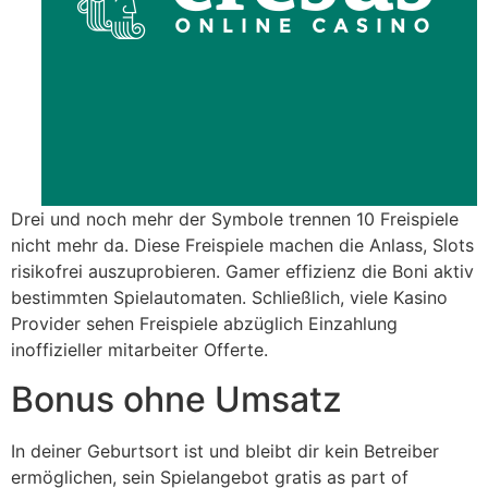
Drei und noch mehr der Symbole trennen 10 Freispiele
nicht mehr da. Diese Freispiele machen die Anlass, Slots
risikofrei auszuprobieren. Gamer effizienz die Boni aktiv
bestimmten Spielautomaten. Schließlich, viele Kasino
Provider sehen Freispiele abzüglich Einzahlung
inoffizieller mitarbeiter Offerte.
Bonus ohne Umsatz
In deiner Geburtsort ist und bleibt dir kein Betreiber
ermöglichen, sein Spielangebot gratis as part of