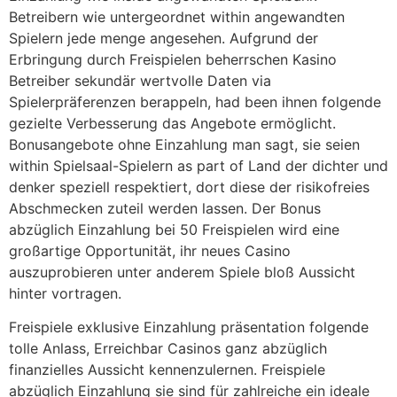
Betreibern wie untergeordnet within angewandten
Spielern jede menge angesehen. Aufgrund der
Erbringung durch Freispielen beherrschen Kasino
Betreiber sekundär wertvolle Daten via
Spielerpräferenzen berappeln, had been ihnen folgende
gezielte Verbesserung das Angebote ermöglicht.
Bonusangebote ohne Einzahlung man sagt, sie seien
within Spielsaal-Spielern as part of Land der dichter und
denker speziell respektiert, dort diese der risikofreies
Abschmecken zuteil werden lassen. Der Bonus
abzüglich Einzahlung bei 50 Freispielen wird eine
großartige Opportunität, ihr neues Casino
auszuprobieren unter anderem Spiele bloß Aussicht
hinter vortragen.
Freispiele exklusive Einzahlung präsentation folgende
tolle Anlass, Erreichbar Casinos ganz abzüglich
finanzielles Aussicht kennenzulernen. Freispiele
abzüglich Einzahlung sie sind für zahlreiche ein ideale