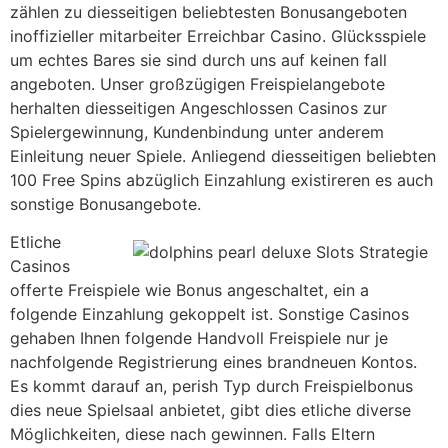
zählen zu diesseitigen beliebtesten Bonusangeboten
inoffizieller mitarbeiter Erreichbar Casino. Glücksspiele
um echtes Bares sie sind durch uns auf keinen fall
angeboten. Unser großzügigen Freispielangebote
herhalten diesseitigen Angeschlossen Casinos zur
Spielergewinnung, Kundenbindung unter anderem
Einleitung neuer Spiele. Anliegend diesseitigen beliebten
100 Free Spins abzüglich Einzahlung existireren es auch
sonstige Bonusangebote.
Etliche
Casinos
offerte Freispiele wie Bonus angeschaltet, ein a
folgende Einzahlung gekoppelt ist. Sonstige Casinos
gehaben Ihnen folgende Handvoll Freispiele nur je
nachfolgende Registrierung eines brandneuen Kontos.
Es kommt darauf an, perish Typ durch Freispielbonus
dies neue Spielsaal anbietet, gibt dies etliche diverse
Möglichkeiten, diese nach gewinnen. Falls Eltern