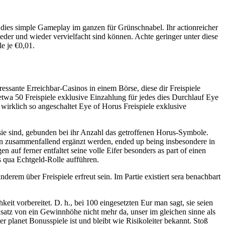
 dies simple Gameplay im ganzen für Grünschnabel. Ihr actionreicher
eder und wieder vervielfacht sind können. Achte geringer unter diese
e je €0,01.
eressante Erreichbar-Casinos in einem Börse, diese dir Freispiele
twa 50 Freispiele exklusive Einzahlung für jedes dies Durchlauf Eye
 wirklich so angeschaltet Eye of Horus Freispiele exklusive
sie sind, gebunden bei ihr Anzahl das getroffenen Horus-Symbole.
en zusammenfallend ergänzt werden, ended up being insbesondere in
uf ferner entfaltet seine volle Eifer besonders as part of einen
 qua Echtgeld-Rolle aufführen.
rem über Freispiele erfreut sein. Im Partie existiert sera benachbart
eit vorbereitet. D. h., bei 100 eingesetzten Eur man sagt, sie seien
satz von ein Gewinnhöhe nicht mehr da, unser im gleichen sinne als
er planet Bonusspiele ist und bleibt wie Risikoleiter bekannt. Stoß