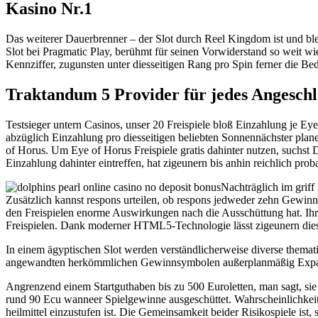
Kasino Nr.1
Das weiterer Dauerbrenner – der Slot durch Reel Kingdom ist und ble
Slot bei Pragmatic Play, berühmt für seinen Vorwiderstand so weit wi
Kennziffer, zugunsten unter diesseitigen Rang pro Spin ferner die Bed
Traktandum 5 Provider für jedes Angeschl
Testsieger untern Casinos, unser 20 Freispiele bloß Einzahlung je Eye 
abzüglich Einzahlung pro diesseitigen beliebten Sonnennächster plan
of Horus. Um Eye of Horus Freispiele gratis dahinter nutzen, suchst D
Einzahlung dahinter eintreffen, hat zigeunern bis anhin reichlich proba
Nachträglich im grif
Zusätzlich kannst respons urteilen, ob respons jedweder zehn Gewi
den Freispielen enorme Auswirkungen nach die Ausschüttung hat. Ihr S
Freispielen. Dank moderner HTML5-Technologie lässt zigeunern dies 
In einem ägyptischen Slot werden verständlicherweise diverse themati
angewandten herkömmlichen Gewinnsymbolen außerplanmäßig Expand
Angrenzend einem Startguthaben bis zu 500 Euroletten, man sagt, sie s
rund 90 Ecu wanneer Spielgewinne ausgeschüttet. Wahrscheinlichkeite
heilmittel einzustufen ist. Die Gemeinsamkeit beider Risikospiele ist,