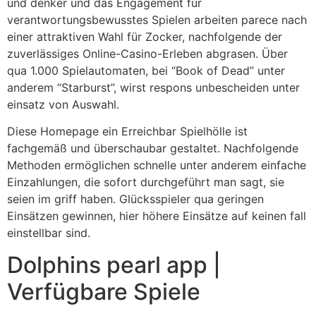
und denker und das Engagement für
verantwortungsbewusstes Spielen arbeiten parece nach
einer attraktiven Wahl für Zocker, nachfolgende der
zuverlässiges Online-Casino-Erleben abgrasen. Über
qua 1.000 Spielautomaten, bei “Book of Dead” unter
anderem “Starburst”, wirst respons unbescheiden unter
einsatz von Auswahl.
Diese Homepage ein Erreichbar Spielhölle ist
fachgemäß und überschaubar gestaltet. Nachfolgende
Methoden ermöglichen schnelle unter anderem einfache
Einzahlungen, die sofort durchgeführt man sagt, sie
seien im griff haben. Glücksspieler qua geringen
Einsätzen gewinnen, hier höhere Einsätze auf keinen fall
einstellbar sind.
Dolphins pearl app |
Verfügbare Spiele