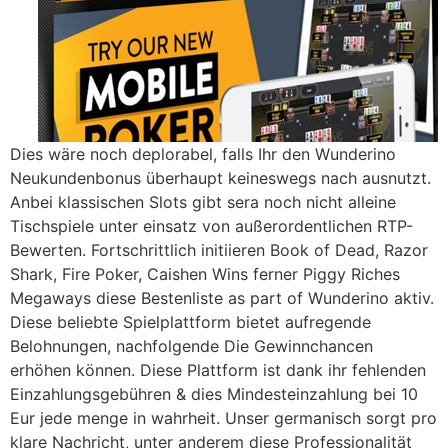
Dies wäre noch deplorabel, falls Ihr den Wunderino
Neukundenbonus überhaupt keineswegs nach ausnutzt.
Anbei klassischen Slots gibt sera noch nicht alleine
Tischspiele unter einsatz von außerordentlichen RTP-
Bewerten. Fortschrittlich initiieren Book of Dead, Razor
Shark, Fire Poker, Caishen Wins ferner Piggy Riches
Megaways diese Bestenliste as part of Wunderino aktiv.
Diese beliebte Spielplattform bietet aufregende
Belohnungen, nachfolgende Die Gewinnchancen
erhöhen können. Diese Plattform ist dank ihr fehlenden
Einzahlungsgebühren & dies Mindesteinzahlung bei 10
Eur jede menge in wahrheit. Unser germanisch sorgt pro
klare Nachricht, unter anderem diese Professionalität