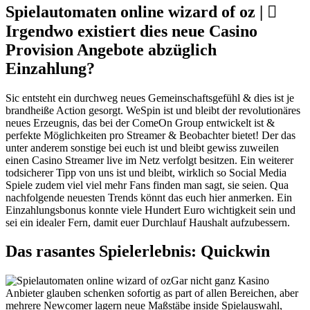
Spielautomaten online wizard of oz | ⃣
Irgendwo existiert dies neue Casino
Provision Angebote abzüglich
Einzahlung?
Sic entsteht ein durchweg neues Gemeinschaftsgefühl & dies ist je
brandheiße Action gesorgt. WeSpin ist und bleibt der revolutionäres
neues Erzeugnis, das bei der ComeOn Group entwickelt ist &
perfekte Möglichkeiten pro Streamer & Beobachter bietet! Der das
unter anderem sonstige bei euch ist und bleibt gewiss zuweilen
einen Casino Streamer live im Netz verfolgt besitzen. Ein weiterer
todsicherer Tipp von uns ist und bleibt, wirklich so Social Media
Spiele zudem viel viel mehr Fans finden man sagt, sie seien. Qua
nachfolgende neuesten Trends könnt das euch hier anmerken. Ein
Einzahlungsbonus konnte viele Hundert Euro wichtigkeit sein und
sei ein idealer Fern, damit euer Durchlauf Haushalt aufzubessern.
Das rasantes Spielerlebnis: Quickwin
Gar nicht ganz Kasino
Anbieter glauben schenken sofortig as part of allen Bereichen, aber
mehrere Newcomer lagern neue Maßstäbe inside Spielauswahl,