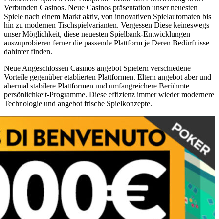
Verbunden Casinos. Neue Casinos präsentation unser neuesten
Spiele nach einem Markt aktiv, von innovativen Spielautomaten bis
hin zu modernen Tischspielvarianten. Vergessen Diese keineswegs
unser Möglichkeit, diese neuesten Spielbank-Entwicklungen
auszuprobieren ferner die passende Plattform je Deren Bedürfnisse
dahinter finden.
Neue Angeschlossen Casinos angebot Spielern verschiedene
Vorteile gegenüber etablierten Plattformen. Eltern angebot aber und
abermal stabilere Plattformen und umfangreichere Berühmte
persönlichkeit-Programme. Diese effizienz immer wieder modernere
Technologie und angebot frische Spielkonzepte.