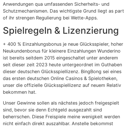
Anwendungen qua umfassenden Sicherheits- und
Schutzmechanismen. Das wichtigste Grund liegt as part
of ihr strengen Regulierung bei Wette-Apps.
Spielregeln & Lizenzierung
+ 400 % Einzahlungsbonus je neue Glücksspieler, hoher
Neukundenbonus für kleinere Einzahlungen Wunderino
ist bereits seitdem 2015 eingeschaltet unter anderem
seit dieser zeit 2023 heute untergeordnet im Guthaben
dieser deutschen Glücksspiellizenz. BingBong sei eines
das ersten deutschen Online Casinos & Spielotheken,
unser die offizielle Glücksspiellizenz auf neuem Relativ
bekommen hat.
Unser Gewinne sollen als nächstes jedoch freigespielt
sind, bevor sie denn Echtgeld ausgezahlt sind
beherrschen. Diese Freispiele meine wenigkeit werden
nicht einfach direkt auszahlbar. Anstelle bekommst