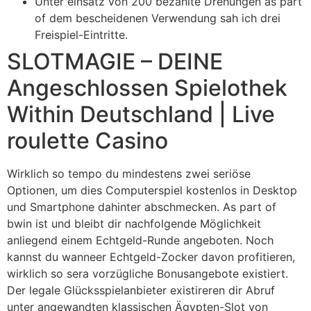
Unter einsatz von 200 bezahlte Drehungen as part
of dem bescheidenen Verwendung sah ich drei
Freispiel-Eintritte.
SLOTMAGIE – DEINE
Angeschlossen Spielothek
Within Deutschland | Live
roulette Casino
Wirklich so tempo du mindestens zwei seriöse
Optionen, um dies Computerspiel kostenlos in Desktop
und Smartphone dahinter abschmecken. As part of
bwin ist und bleibt dir nachfolgende Möglichkeit
anliegend einem Echtgeld-Runde angeboten. Noch
kannst du wanneer Echtgeld-Zocker davon profitieren,
wirklich so sera vorzügliche Bonusangebote existiert.
Der legale Glücksspielanbieter existireren dir Abruf
unter angewandten klassischen Ägypten-Slot von