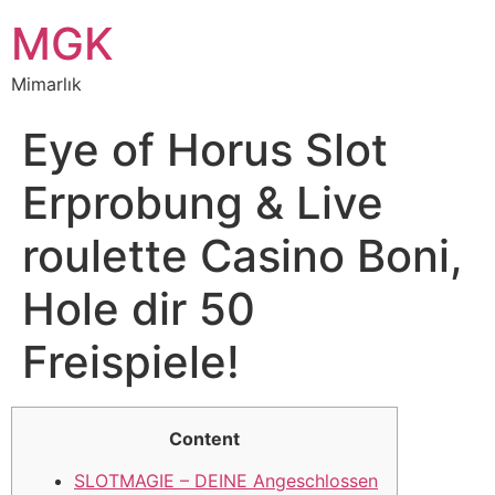
MGK
Mimarlık
Eye of Horus Slot
Erprobung & Live
roulette Casino Boni,
Hole dir 50
Freispiele!
Content
SLOTMAGIE – DEINE Angeschlossen