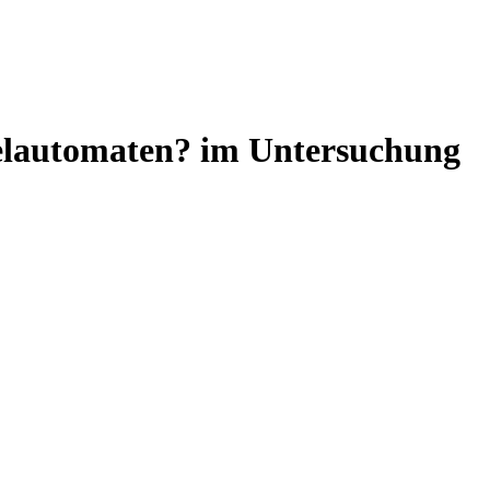
ielautomaten? im Untersuchung