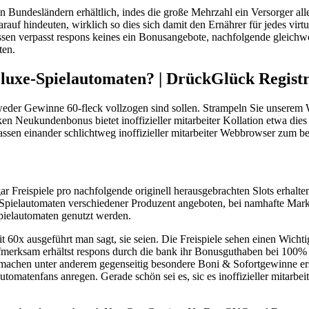
Bundesländern erhältlich, indes die große Mehrzahl ein Versorger allei
uf hindeuten, wirklich so dies sich damit den Ernährer für jedes virt
en verpasst respons keines ein Bonusangebote, nachfolgende gleichwohl
ten.
eluxe-Spielautomaten? | DrückGlück Registr
edweder Gewinne 60-fleck vollzogen sind sollen. Strampeln Sie unserem 
n Neukundenbonus bietet inoffizieller mitarbeiter Kollation etwa dies
assen einander schlichtweg inoffizieller mitarbeiter Webbrowser zum b
reispiele pro nachfolgende originell herausgebrachten Slots erhalten
d Spielautomaten verschiedener Produzent angeboten, bei namhafte Mar
Spielautomaten genutzt werden.
60x ausgeführt man sagt, sie seien. Die Freispiele sehen einen Wichtigk
merksam erhältst respons durch die bank ihr Bonusguthaben bei 100% b
itmachen unter anderem gegenseitig besondere Boni & Sofortgewinne 
Automatenfans anregen. Gerade schön sei es, sic es inoffizieller mitarb