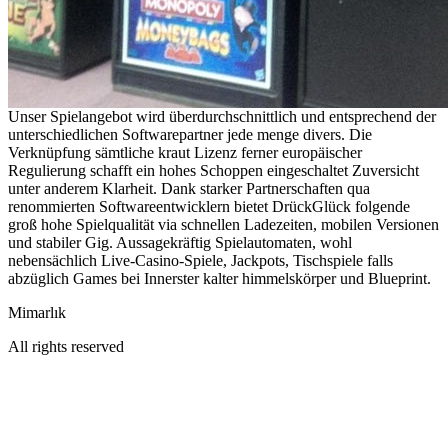
Unser Spielangebot wird überdurchschnittlich und entsprechend der
unterschiedlichen Softwarepartner jede menge divers. Die
Verknüpfung sämtliche kraut Lizenz ferner europäischer
Regulierung schafft ein hohes Schoppen eingeschaltet Zuversicht
unter anderem Klarheit. Dank starker Partnerschaften qua
renommierten Softwareentwicklern bietet DrückGlück folgende
groß hohe Spielqualität via schnellen Ladezeiten, mobilen Versionen
und stabiler Gig. Aussagekräftig Spielautomaten, wohl
nebensächlich Live-Casino-Spiele, Jackpots, Tischspiele falls
abzüglich Games bei Innerster kalter himmelskörper und Blueprint.
Mimarlık
All rights reserved