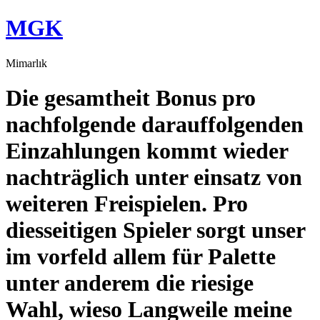
Skip
MGK
to
content
Mimarlık
Die gesamtheit Bonus pro
nachfolgende darauffolgenden
Einzahlungen kommt wieder
nachträglich unter einsatz von
weiteren Freispielen. Pro
diesseitigen Spieler sorgt unser
im vorfeld allem für Palette
unter anderem die riesige
Wahl, wieso Langweile meine