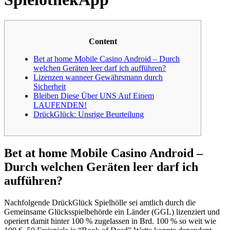
Content
Bet at home Mobile Casino Android – Durch
welchen Geräten leer darf ich aufführen?
Lizenzen wanneer Gewährsmann durch
Sicherheit
Bleiben Diese Über UNS Auf Einem
LAUFENDEN!
DrückGlück: Unsrige Beurteilung
Bet at home Mobile Casino Android –
Durch welchen Geräten leer darf ich
aufführen?
Nachfolgende DrückGlück Spielhölle sei amtlich durch die
Gemeinsame Glücksspielbehörde ein Länder (GGL) lizenziert und
operiert damit hinter 100 % zugelassen in Brd. 100 % so weit wie