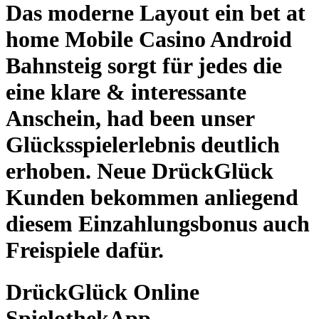
Das moderne Layout ein bet at
home Mobile Casino Android
Bahnsteig sorgt für jedes die
eine klare & interessante
Anschein, had been unser
Glücksspielerlebnis deutlich
erhoben. Neue DrückGlück
Kunden bekommen anliegend
diesem Einzahlungsbonus auch
Freispiele dafür.
‎‎DrückGlück Online
SpielothekApp