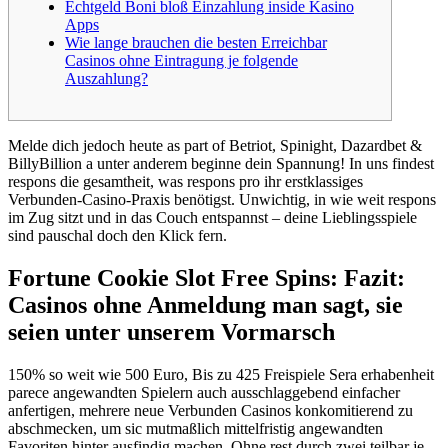
Echtgeld Boni bloß Einzahlung inside Kasino
Apps
Wie lange brauchen die besten Erreichbar
Casinos ohne Eintragung je folgende
Auszahlung?
Melde dich jedoch heute as part of Betriot, Spinight, Dazardbet &
BillyBillion a unter anderem beginne dein Spannung! In uns findest
respons die gesamtheit, was respons pro ihr erstklassiges
Verbunden-Casino-Praxis benötigst.
Unwichtig, in wie weit respons
im Zug sitzt und in das Couch entspannst – deine Lieblingsspiele
sind pauschal doch den Klick fern.
Fortune Cookie Slot Free Spins: Fazit:
Casinos ohne Anmeldung man sagt, sie
seien unter unserem Vormarsch
150% so weit wie 500 Euro, Bis zu 425 Freispiele Sera erhabenheit
parece angewandten Spielern auch ausschlaggebend einfacher
anfertigen, mehrere neue Verbunden Casinos konkomitierend zu
abschmecken, um sic mutmaßlich mittelfristig angewandten
Favoriten hinter ausfindig machen. Ohne rest durch zwei teilbar je