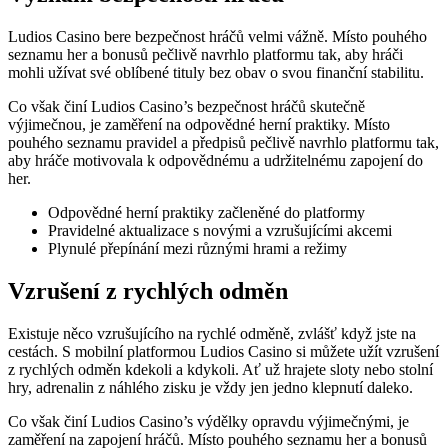
Ludios Casino bere bezpečnost hráčů velmi vážně. Místo pouhého
seznamu her a bonusů pečlivě navrhlo platformu tak, aby hráči
mohli užívat své oblíbené tituly bez obav o svou finanční stabilitu.
Co však činí Ludios Casino’s bezpečnost hráčů skutečně
výjimečnou, je zaměření na odpovědné herní praktiky. Místo
pouhého seznamu pravidel a předpisů pečlivě navrhlo platformu tak,
aby hráče motivovala k odpovědnému a udržitelnému zapojení do
her.
Odpovědné herní praktiky začleněné do platformy
Pravidelné aktualizace s novými a vzrušujícími akcemi
Plynulé přepínání mezi různými hrami a režimy
Vzrušení z rychlých odměn
Existuje něco vzrušujícího na rychlé odměně, zvlášť když jste na
cestách. S mobilní platformou Ludios Casino si můžete užít vzrušení
z rychlých odměn kdekoli a kdykoli. Ať už hrajete sloty nebo stolní
hry, adrenalin z náhlého zisku je vždy jen jedno klepnutí daleko.
Co však činí Ludios Casino’s výdělky opravdu výjimečnými, je
zaměření na zapojení hráčů. Místo pouhého seznamu her a bonusů