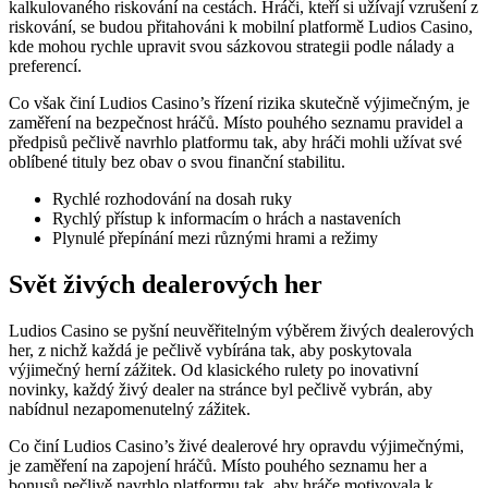
kalkulovaného riskování na cestách. Hráči, kteří si užívají vzrušení z
riskování, se budou přitahováni k mobilní platformě Ludios Casino,
kde mohou rychle upravit svou sázkovou strategii podle nálady a
preferencí.
Co však činí Ludios Casino’s řízení rizika skutečně výjimečným, je
zaměření na bezpečnost hráčů. Místo pouhého seznamu pravidel a
předpisů pečlivě navrhlo platformu tak, aby hráči mohli užívat své
oblíbené tituly bez obav o svou finanční stabilitu.
Rychlé rozhodování na dosah ruky
Rychlý přístup k informacím o hrách a nastaveních
Plynulé přepínání mezi různými hrami a režimy
Svět živých dealerových her
Ludios Casino se pyšní neuvěřitelným výběrem živých dealerových
her, z nichž každá je pečlivě vybírána tak, aby poskytovala
výjimečný herní zážitek. Od klasického rulety po inovativní
novinky, každý živý dealer na stránce byl pečlivě vybrán, aby
nabídnul nezapomenutelný zážitek.
Co činí Ludios Casino’s živé dealerové hry opravdu výjimečnými,
je zaměření na zapojení hráčů. Místo pouhého seznamu her a
bonusů pečlivě navrhlo platformu tak, aby hráče motivovala k