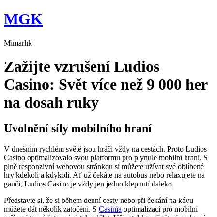
Skip
MGK
to
content
Mimarlık
Zažijte vzrušení Ludios
Casino: Svět více než 9 000 her
na dosah ruky
Uvolnění síly mobilního hraní
V dnešním rychlém světě jsou hráči vždy na cestách. Proto Ludios
Casino optimalizovalo svou platformu pro plynulé mobilní hraní. S
plně responzivní webovou stránkou si můžete užívat své oblíbené
hry kdekoli a kdykoli. Ať už čekáte na autobus nebo relaxujete na
gauči, Ludios Casino je vždy jen jedno klepnutí daleko.
Představte si, že si během denní cesty nebo při čekání na kávu
můžete dát několik zatočení. S
Casinia
optimalizací pro mobilní