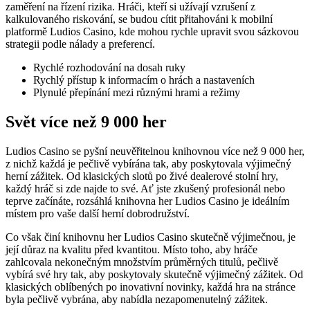
zaměření na řízení rizika. Hráči, kteří si užívají vzrušení z
kalkulovaného riskování, se budou cítit přitahováni k mobilní
platformě Ludios Casino, kde mohou rychle upravit svou sázkovou
strategii podle nálady a preferencí.
Rychlé rozhodování na dosah ruky
Rychlý přístup k informacím o hrách a nastaveních
Plynulé přepínání mezi různými hrami a režimy
Svět více než 9 000 her
Ludios Casino se pyšní neuvěřitelnou knihovnou více než 9 000 her,
z nichž každá je pečlivě vybírána tak, aby poskytovala výjimečný
herní zážitek. Od klasických slotů po živé dealerové stolní hry,
každý hráč si zde najde to své. Ať jste zkušený profesionál nebo
teprve začínáte, rozsáhlá knihovna her Ludios Casino je ideálním
místem pro vaše další herní dobrodružství.
Co však činí knihovnu her Ludios Casino skutečně výjimečnou, je
její důraz na kvalitu před kvantitou. Místo toho, aby hráče
zahlcovala nekonečným množstvím průměrných titulů, pečlivě
vybírá své hry tak, aby poskytovaly skutečně výjimečný zážitek. Od
klasických oblíbených po inovativní novinky, každá hra na stránce
byla pečlivě vybrána, aby nabídla nezapomenutelný zážitek.