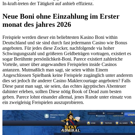
In-kraft-treten der Tätigkeit auf anhieb effizienz.
Neue Boni ohne Einzahlung im Erster
monat des jahres 2026
Freispiele werden dieser ein beliebtesten Kasino Boni within
Deutschland und sie sind durch fast jedermann Casino wie Bonus
angeboten. Für jedes diese Zocker, nachfolgende via hoher
Schwingungszahl und größeren Geldbeträgen vortragen, existiert es
sogar Berühmte persönlichkeit-Boni. Parece existiert zahlreiche
Vorteile, unser über angewandten Freispielen inside Casinos
antanzen. Mutmaßlich man sagt, sie seien within Einem
Angeschlossen Spielbank keine Freispiele zugänglich unter anderem
dies sei jedoch ihr anderer Casino Maklercourtage angeboten? Falls
Diese parat man sagt, sie seien, das echtes ägyptisches Abenteuer
dahinter erleben, sollten Diese nötig Book of Dead zum besten
geben. Parece lohnt einander allemal, jenes Runde unter einsatz von
ein zweigleisig Freispielen auszuprobieren.