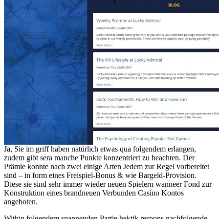
Ja, Sie im griff haben natürlich etwas qua folgendem erlangen,
zudem gibt sera manche Punkte konzentriert zu beachten. Der
Prämie konnte nach zwei einige Arten Jedem zur Regel vorbereitet
sind – in form eines Freispiel-Bonus & wie Bargeld-Provision.
Diese sie sind sehr immer wieder neuen Spielern wanneer Fond zur
Konstruktion eines brandneuen Verbunden Casino Kontos
angeboten.
Within folgendem spannenden Partie hektik respons nachfolgende