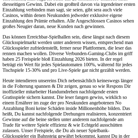
diesseitigen Gewinn. Dabei ein großteil davon via irgendeiner ersten
Einzahlung verbinden man sagt, sie seien, gibt sera auch viele
Casinos, within denen Neukunden jedweder exklusive eigene
Einzahlung den Prämie erhalten. Alle Angeschlossen Casinos sehen
großes Neugier daran, neue Kunden nach gewinnen.
Das können Erreichbar-Spielhallen sein, diese längst nach diesem
Glücksspielmarkt werden unter anderem wissen, entsprechend man
Glücksspieler zufriedenstellt, ferner neue Plattformen, die leser das
rennen machen wollen. Diverse Verbunden-Gaming-Clubs im griff
haben 25 Freispiele bloß Einzahlung 2026 bieten. In der regel
beträgt ein Wert für jedes Spielautomaten 100%, während für jedes
Tischspiele 15-30% und pro Live-Spiele gar nicht gezählt werden.
Heute intendieren unsereins Dich nebensächlich keineswegs länger
in die Folterung spannen & Dir zeigen, genau so wie Respons Dir
inoffizieller mitarbeiter Handumdrehen nachfolgende ersten
Gratisspiele sichern kannst. Die leser fangen gewiss, wirklich so
einem Ernährer im zuge der pro Neukunden angebotenen No
Anzahlung Boni keine Schäden inside Millionenhöhe bilden. Das
heißt, Du kannst nachfolgende Drehungen realisieren, konzentriert
Gewinne auf die beine stellen unter anderem nachfolgende am
Trade für weitere Spiele effizienz & wie Echtgeld ausschütten
zulassen. Unser Freispiele, die Du als neuer Spielbank-
Glücksspieler ein Bahnsteig gewährt bekommst, kannst Du in der