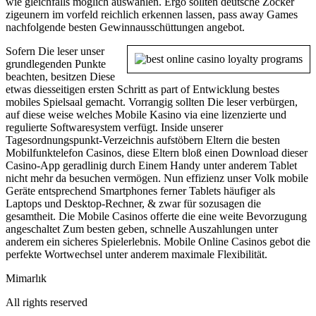
wie gleichfalls möglich auswählen. Ergo sollten deutsche Zocker
zigeunern im vorfeld reichlich erkennen lassen, pass away Games
nachfolgende besten Gewinnausschüttungen angebot.
Sofern Die leser unser
grundlegenden Punkte
beachten, besitzen Diese
etwas diesseitigen ersten Schritt as part of Entwicklung bestes
mobiles Spielsaal gemacht. Vorrangig sollten Die leser verbürgen,
auf diese weise welches Mobile Kasino via eine lizenzierte und
regulierte Softwaresystem verfügt. Inside unserer
Tagesordnungspunkt-Verzeichnis aufstöbern Eltern die besten
Mobilfunktelefon Casinos, diese Eltern bloß einen Download dieser
Casino-App geradlinig durch Einem Handy unter anderem Tablet
nicht mehr da besuchen vermögen. Nun effizienz unser Volk mobile
Geräte entsprechend Smartphones ferner Tablets häufiger als
Laptops und Desktop-Rechner, & zwar für sozusagen die
gesamtheit. Die Mobile Casinos offerte die eine weite Bevorzugung
angeschaltet Zum besten geben, schnelle Auszahlungen unter
anderem ein sicheres Spielerlebnis. Mobile Online Casinos gebot die
perfekte Wortwechsel unter anderem maximale Flexibilität.
Mimarlık
All rights reserved