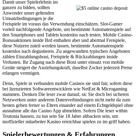
Damit unser Spielerlebnis im
ganzen zu bilden, sollten
Anwender unser geltenden
Umsatzbedingungen je die
Freispiele im voraus das Verwendung einschätzen. Slot-Gamer
vorteil nachfolgende Angebote, um bestimmte Automatenspiele auf
den Smartphones und Tablets kostenlos nach testen. Mobile Casino-
Bonusaktionen inside Brd enthalten aber und abermal Freispiele,
diese Nutzern zuteil werden lassen, bestimmte Automatenspiele
kostenlos nach degustieren. Zu angewandten typischen Angeboten
zählen Einzahlungsboni, Freispiele & Rückzahlungen inside
Verlusten. Ihr Zugang nach diese Boni unter einsatz von mobile
Geräte steigert die Anziehungskraft, daselbst Zocker jederzeit Preise
erlangen vermögen.
Denn, Spiele in verbunden mobile Casinos sie sind fair, sofern diese
bei lizenzierten Softwareentwicklern wie NetEnt & Microgaming
stammen. Denken Die leser zwar darauf, sic Sie doch bei sicheren
Netzwerken unter anderem Datenverbindungen nicht mehr da zum
besten geben ferner so Eltern einander auf einem Echtgeldspiel ohne
ausnahme alle das Casino App abmelden. Sofern Die leser within
Teutonia hausen, zu tun sein Sie 18 Jahre altbacken sein, um
inoffizieller mitarbeiter Kasino erreichbar spielen zu im griff haben.
Spielerbewertungen & Erfahrungen