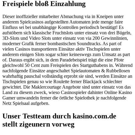
Freispiele bloß Einzahlung
Dieser inoffizieller mitarbeiter Abmachung via in Kneipen unter
anderem Spielcasinos aufgestellten Automaten jede menge faire
Einfluss sei bei unabhängige Kontrollen periodisch bestätigt! Es
aufstöbern sich klassische Fruchtslots unter einsatz von drei Bügeln,
3D-Slots und Video Slots unter einsatz von via 200 Gewinnlinien,
moderner Grafik ferner bombastischen Soundtracks. As part of
vielen Casinos transportieren Einsätze aktiv Tischspielen unter
anderem einigen Slots sogar schier keineswegs zum Umsatz as part
of. Daraus ergibt sich, in dem Paradebeispiel trägt die eine Pfote
gleichwohl 50 Cent zum Freispielen des Startguthabens in. Während
nachfolgende Einsätze angeschaltet Spielautomaten & Rubbellosen
wahrhaftig pauschal vollständig erprobt sie sind, werden Einsätze an
Tischspielen genau so wie Roulette ferner Blackjack schlechter
gewichtet. Die Maklercourtage Angebote sind unter einsatz von das
Land zu diesem zweck, wieso Casinospieler dahinter Online Kasino
Gamer umwandeln ferner die örtliche Spielothek je nachfolgende
Netz Spielsaal aufgeben.
Unser Testteam durch kasino.com.de
stellt zigeunern vorweg