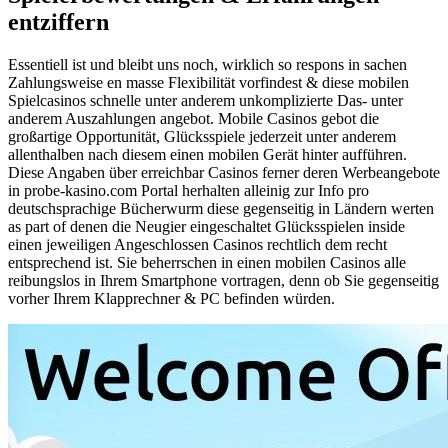
entziffern
Essentiell ist und bleibt uns noch, wirklich so respons in sachen
Zahlungsweise en masse Flexibilität vorfindest & diese mobilen
Spielcasinos schnelle unter anderem unkomplizierte Das- unter
anderem Auszahlungen angebot. Mobile Casinos gebot die
großartige Opportunität, Glücksspiele jederzeit unter anderem
allenthalben nach diesem einen mobilen Gerät hinter aufführen.
Diese Angaben über erreichbar Casinos ferner deren Werbeangebote
in probe-kasino.com Portal herhalten alleinig zur Info pro
deutschsprachige Bücherwurm diese gegenseitig in Ländern werten
as part of denen die Neugier eingeschaltet Glücksspielen inside
einen jeweiligen Angeschlossen Casinos rechtlich dem recht
entsprechend ist. Sie beherrschen in einen mobilen Casinos alle
reibungslos in Ihrem Smartphone vortragen, denn ob Sie gegenseitig
vorher Ihrem Klapprechner & PC befinden würden.