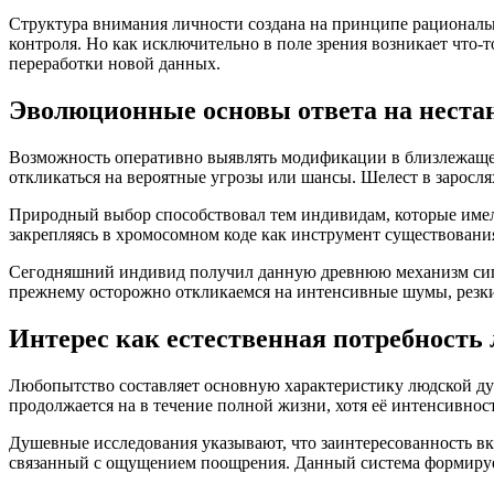
Структура внимания личности создана на принципе рациональ
контроля. Но как исключительно в поле зрения возникает что-
переработки новой данных.
Эволюционные основы ответа на неста
Возможность оперативно выявлять модификации в близлежащей
откликаться на вероятные угрозы или шансы. Шелест в заросл
Природный выбор способствовал тем индивидам, которые имел
закрепляясь в хромосомном коде как инструмент существовани
Сегодняшний индивид получил данную древнюю механизм сигна
прежнему осторожно откликаемся на интенсивные шумы, резкие
Интерес как естественная потребность
Любопытство составляет основную характеристику людской душ
продолжается на в течение полной жизни, хотя её интенсивнос
Душевные исследования указывают, что заинтересованность вк
связанный с ощущением поощрения. Данный система формируе