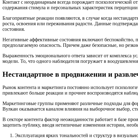
Контакт с неординарным всегда порождает психологической отв
содержания стимула и персональных характеристик перцепции
Благоприятные реакции появляются, в случае когда нестандарт
роста, освоения или переживания радости. Данные подтвержда
состояния.
Негативные аффективные состояния включают беспокойство, п
предполагаемую опасность. Причем даже безопасные, но резк
Выраженность эмоционального ответа зависит от комплекса ус
модели. То, что одного наблюдателя погружает в воодушевлени
Нестандартное в продвижении и развле
Рынок контента и маркетинга постоянно использует психологи
привлекают больше реакции и прочнее воспроизводятся наблю
Маркетинговые группы применяют различные подходы для форм
Вулкан оказывается каналом влияния на выборочное выбор, ст
В секторе контента фактор неожиданности работает в базе пр
зацепить публику, вводя нетипичные изменения истории, нео
Эксплуатация ярких тональностей и структур в визуаль