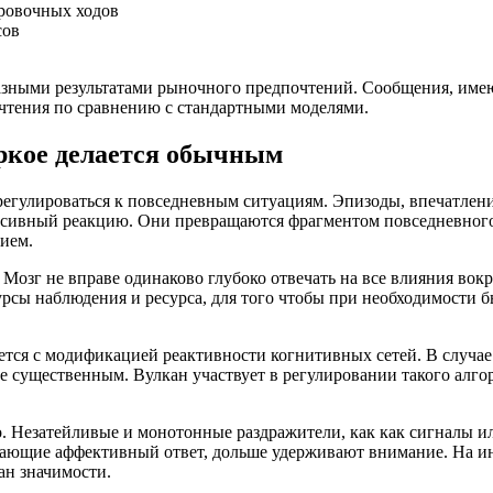
ровочных ходов
сов
разными результатами рыночного предпочтений. Сообщения, име
чтения по сравнению с стандартными моделями.
яркое делается обычным
регулироваться к повседневным ситуациям. Эпизоды, впечатлени
нсивный реакцию. Они превращаются фрагментом повседневного 
ием.
зг не вправе одинаково глубоко отвечать на все влияния вокруг
рсы наблюдения и ресурса, для того чтобы при необходимости 
тся с модификацией реактивности когнитивных сетей. В случае 
 существенным. Вулкан участвует в регулировании такого алгори
 Незатейливые и монотонные раздражители, как как сигналы или
ающие аффективный ответ, дольше удерживают внимание. На ин
ан значимости.