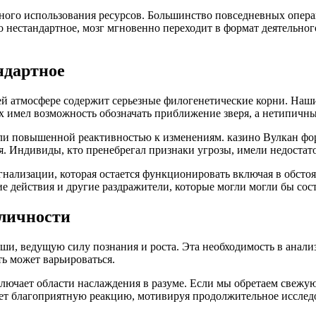
ного использования ресурсов. Большинство повседневных опера
то нестандартное, мозг мгновенно переходит в формат деятельно
ндартное
 атмосфере содержит серьезные филогенетические корни. Наши
ях имел возможность обозначать приближение зверя, а нетипичн
и повышенной реактивностью к изменениям. казино Вулкан форм
я. Индивиды, кто пренебрегал признаки угрозы, имели недоста
лизации, которая остается функционировать включая в обстоят
 действия и другие раздражители, которые могли могли бы сост
 личности
и, ведущую силу познания и роста. Эта необходимость в анализ
ть может варьироваться.
лючает области наслаждения в разуме. Если мы обретаем свежу
т благоприятную реакцию, мотивируя продолжительное исслед