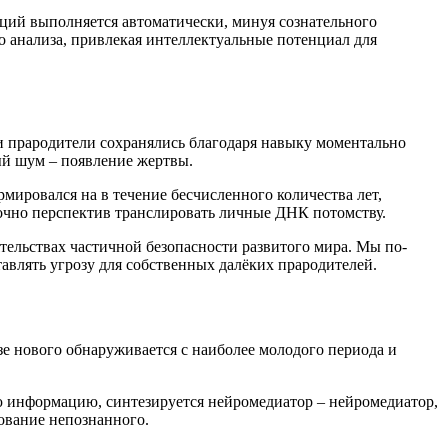
ций выполняется автоматически, минуя сознательного
го анализа, привлекая интеллектуальные потенциал для
 прародители сохранялись благодаря навыку моментально
ый шум – появление жертвы.
ировался на в течение бесчисленного количества лет,
точно перспектив транслировать личные ДНК потомству.
ельствах частичной безопасности развитого мира. Мы по-
авлять угрозу для собственных далёких прародителей.
е нового обнаруживается с наиболее молодого периода и
ю информацию, синтезируется нейромедиатор – нейромедиатор,
ование непознанного.