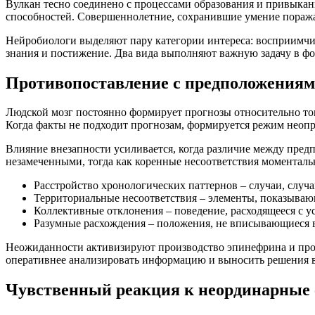
Вулкан тесно соединено с процессами образования и привыкан
способностей. Совершеннолетние, сохранившие умение поража
Нейробиологи выделяют пару категории интереса: восприимчив
знания и постижение. Два вида выполняют важную задачу в ф
Противопоставление с предположениям
Людской мозг постоянно формирует прогнозы относительно то
Когда факты не подходит прогнозам, формируется режим неопр
Влияние внезапности усиливается, когда различие между пред
незамеченными, тогда как коренные несоответствия моменталь
Расстройство хронологических паттернов – случаи, случ
Территориальные несоответствия – элементы, показываю
Коллективные отклонения – поведение, расходящееся с 
Разумные расхождения – положения, не вписывающиеся 
Неожиданности активизируют производство эпинефрина и прочи
оперативнее анализировать информацию и выносить решения в
Чувственный реакция к неординарные