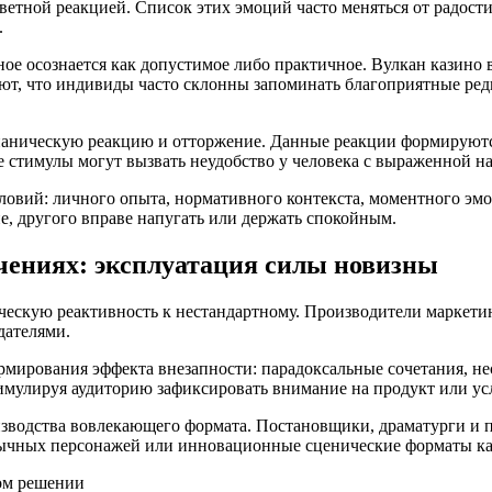
етной реакцией. Список этих эмоций часто меняться от радости 
.
ное осознается как допустимое либо практичное. Вулкан казино 
ют, что индивиды часто склонны запоминать благоприятные ред
аническую реакцию и отторжение. Данные реакции формируются,
ие стимулы могут вызвать неудобство у человека с выраженной
ловий: личного опыта, нормативного контекста, моментного эм
е, другого вправе напугать или держать спокойным.
чениях: эксплуатация силы новизны
ческую реактивность к нестандартному. Производители маркети
дателями.
ирования эффекта внезапности: парадоксальные сочетания, не
имулируя аудиторию зафиксировать внимание на продукт или усл
оизводства вовлекающего формата. Постановщики, драматурги и
бычных персонажей или инновационные сценические форматы ка
ном решении