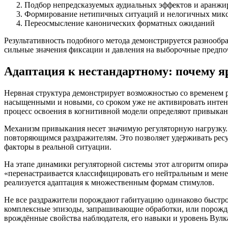
Подбор непредсказуемых аудиальных эффектов и аранжи
Формирование нетипичных ситуаций и нелогичных мик
Переосмысление канонических форматных ожиданий
Результативность подобного метода демонстрируется разнооб
сильные значения фиксации и давления на выборочные предпо
Адаптация к нестандартному: почему 
Нервная структура демонстрирует возможностью со временем 
насыщенными и новыми, со сроком уже не активировать инте
процесс освоения в когнитивной модели определяют привыкан
Механизм привыкания несет значимую регуляторную нагрузку. Мо
повторяющимся раздражителям. Это позволяет удерживать ресу
факторы в реальной ситуации.
На этапе динамики регуляторной системы этот алгоритм опирае
«перенастраивается классифицировать его нейтральным и менее
реализуется адаптация к множественным формам стимулов.
Не все раздражители порождают габитуацию одинаково быстро.
комплексные эпизоды, запрашивающие обработки, или порожд
врождённые свойства наблюдателя, его навыки и уровень Вулк