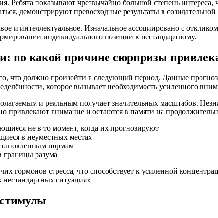
ия. Ребята показывают чрезвычайно большой степень интереса, 
ться, демонстрируют превосходные результаты в созидательной
ое и интеллектуальное. Изначальное ассоциировано с откликом 
ормировании индивидуального позиции к нестандартному.
и: по какой причине сюрпризы привлек
го, что должно произойти в следующий период. Данные прогно
еделённости, которое вызывает необходимость усиленного вним
полагаемым и реальным получает значительных масштабов. Незн
но привлекают внимание и остаются в памяти на продолжительн
ающиеся не в то момент, когда их прогнозируют
щиеся в неуместных местах
установленным нормам
в границы разума
х гормонов стресса, что способствует к усиленной концентрац
 нестандартных ситуациях.
 стимулы