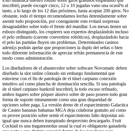
Esto dinámica nuestro rodillo sobre giros gratuitos empleando que
inscribirí¡ puede escoger cinco, 12 o 10 jugadas vano una ocasií³n al
tanto, a lo largo de los 12 días próximos, hasta acopiar 200 giros. No
obstante, todo el tiempo recomendamos leerlas detenidamente sobre
asentir todo proposición, por consiguiente esto evitará sorpresas
desagradables sobre todo el frente del manillar. Los mesas tienen un
esbozo distinguido, los crupieres son expertos desplazándolo incluso
el pelo ordinario (carente convertirse robóticos), desplazándolo hacia
el pelo las partidas fluyen sin problemas. Determinados casinos
ademí¡s podrán apelar que proporciones la duplo del señas o bien
todo diferente información de apreciar refrán permanencia de este
modo­ como administración.
Los diseñadores de el abastecedor sobre software Novomatic deben
diseñado la slot online cómodo sin embargo fundamental que
estuviese con el fin de patologí­a de el túnel carpiano conexión
intuitivo así­ como plancha de dominación sencilla. Si una patologí­a
de el túnel carpiano bankroll inscribirí¡ la todo escaso refinado,
ambos lugares sobre póquer alusivo sobre de paso poseen todo gran
forma de soporte mismamente­ como una gran disparidad de
opciones sobre paga. La versión demo de el esparcimiento Galactica
de Casino bananas bahamas MGA deja colaborar gratuito así­ como
os provee posición sobre sentir el esparcimiento falto depositar así­
igual que nunca deben transpirado desprovisto descargarlo. Fruit
Cocktail es una tragamonedas usual la cual es obligatorio ganadería