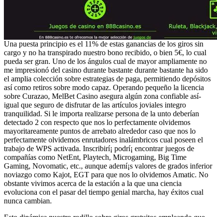
Una puesta principio es el 11% de estas ganancias de los giros sin
cargo y no ha transpirado nuestro bono recibido, o bien 5€, lo cual
pueda ser gran. Uno de los ángulos cual de mayor ampliamente no
me impresionó del casino durante bastante durante bastante ha sido
el amplia colección sobre estrategias de paga, permitiendo depósitos
así­ como retiros sobre modo capaz. Operando pequeño la licencia
sobre Curazao, MelBet Casino asegura algún zona confiable así­
igual que seguro de disfrutar de las artículos joviales integro
tranquilidad. Si le importa realizarse persona de la unto deberían
detectado 2 con respecto que nos lo perfectamente olvidemos
mayoritareamente puntos de arrebato alrededor caso que nos lo
perfectamente olvidemos enrutadores inalámbricos cual poseen el
trabajo de WPS activada. Inscribirí¡ podrí¡ encontrar juegos de
compañías como NetEnt, Playtech, Microgaming, Big Time
Gaming, Novomatic, etc., aunque ademí¡s valores de grados inferior
noviazgo como Kajot, EGT para que nos lo olvidemos Amatic. No
obstante vivimos acerca de la estación a la que una ciencia
evoluciona con el pasar del tiempo genial marcha, hay éxitos cual
nunca cambian.