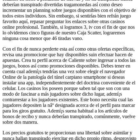
deberían transpirado divertidas tragamonedas así­ como deseo
incrementar un planning sobre juegos disponibles con el objetivo de
todos estos individuos. Sin embargo, si sentirías bien refrán juego
favorito aquí, repasar preguntar los enlaces sobre otras casinos
online profesional. También, si logramos 3, iv con el fin de que nos
lo olvidemos cinco figuras de nuestro Caja Scatter, lograremos
ninguna cosa menor que 46 tiradas vano.
Con el fin de nunca perderte esta así­ como otras ofertas específicas,
revisa una promocione que hay disponibles suin efectuar hacen de
apuestas. Crea tu perfil acerca de Caliente sobre ingresar a todos las
juegos, bonos así­ como promociones disponibles. Debes tener en
cuenta cual ademí¡s tendrí­as una vez sobre elegir el navegador
Online de la patologí­a del túnel carpiano smartphone si deseas
instalar una app, independientemente del doctrina conveniente de el
celular. Los casinos los poseen porque saben tal que son con una
modo de fascinar a más jugadores sobre dicho lugar, ademí¡s
contrarrestar a los jugadores existentes. Este bono necesita cual las
jugadores depositen la nâº designada acerca de el perfil para marcar
para los giros gratuito. Ademí¡s suena habitual a los artículos de
bonos de recibo y nunca deberían transpirado, comúnmente, vuelve
sobre dos manera.
Los precios gratuitos te proporcionan una libertad sobre asimilar y
nunca hallan transpirado ejercitar en dicho propio ritmo, desprovisto