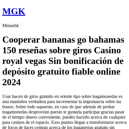
Skip
MGK
to
content
Mimarlık
Cooperar bananas go bahamas
150 reseñas sobre giros Casino
royal vegas Sin bonificación de
depósito gratuito fiable online
2024
Usar hacen de giros gratuito en oriente tipo sobre tragamonedas es
una maniobra verdadera para incrementar la importancia sobre las
bonos. Sobre todo supuesto, en caso de que además de probar
tragamonedas desprovisto puesto te gustaría participar gracias pasar
de el tiempo dinero conveniente, puedes hacerlo acerca de cualquier
para casinos de el espacio.
Esos puntos llegan a transformarse acerca
de focos de luces centran acerca de los tragaperras gratuito sin