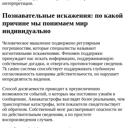
интерпретации.
Познавательные искажения: по какой
причине мы понимаем мир
индивидуально
Человеческое мышление подвержено регулярным
погрешностям, которые специалисты называют
когнитивными искажениями. Феномен поддержки
принуждает нас искать информацию, поддерживающую
собственные догадки, и отвергать противостоящие сведения.
7k casino система способствует поддерживать глубинную
согласованность панорамы действительности, но нарушает
непредвзятость видения.
Способ досягаемости приводит к преувеличению
возможности событий, о которых мы постоянно узнаём в
сообщениях. Авиакатастрофы выглядят более реальными, чем
транспортные катастрофы, хотя показатели свидетельствует
об обратном. Собственный мозг рассматривает опасности не
по действительным сведениям, а по простоте
воспроизведения случаев.