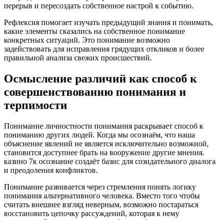
перерыв и пересоздать собственное настрой к событию.
Рефлексия помогает изучать предыдущий знания и понимать,
какие элементы сказались на собственное понимание
конкретных ситуаций. Это понимание возможно
задействовать для исправления грядущих откликов и более
правильной анализа свежих происшествий.
Осмысление различий как способ к
совершенствованию понимания и
терпимости
Понимание личностности понимания раскрывает способ к
пониманию других людей. Когда мы осознаём, что наша
объяснение явлений не является исключительно возможной,
становится доступнее брать на вооружение другие мнения.
казино 7к осознание создаёт базис для созидательного диалога
и преодоления конфликтов.
Понимание развивается через стремления понять логику
понимания альтернативного человека. Вместо того чтобы
считать внешнее взгляд неверным, возможно постараться
восстановить цепочку рассуждений, которая к нему