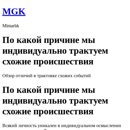
Skip
MGK
to
content
Mimarlık
По какой причине мы
индивидуально трактуем
схожие происшествия
Обзор отличий в трактовке схожих событий
По какой причине мы
индивидуально трактуем
схожие происшествия
Всякий личность уникален в индивидуальном осмыслении