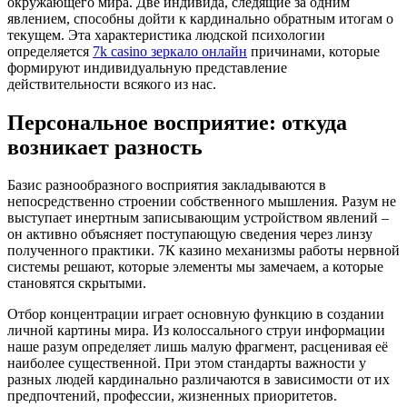
окружающего мира. Две индивида, следящие за одним
явлением, способны дойти к кардинально обратным итогам о
текущем. Эта характеристика людской психологии
определяется
7k casino зеркало онлайн
причинами, которые
формируют индивидуальную представление
действительности всякого из нас.
Персональное восприятие: откуда
возникает разность
Базис разнообразного восприятия закладываются в
непосредственно строении собственного мышления. Разум не
выступает инертным записывающим устройством явлений –
он активно объясняет поступающую сведения через линзу
полученного практики. 7К казино механизмы работы нервной
системы решают, которые элементы мы замечаем, а которые
становятся скрытыми.
Отбор концентрации играет основную функцию в создании
личной картины мира. Из колоссального струи информации
наше разум определяет лишь малую фрагмент, расценивая её
наиболее существенной. При этом стандарты важности у
разных людей кардинально различаются в зависимости от их
предпочтений, профессии, жизненных приоритетов.