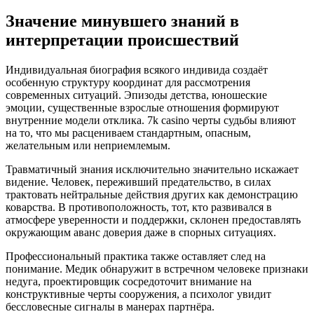
Значение минувшего знаний в
интерпретации происшествий
Индивидуальная биография всякого индивида создаёт
особенную структуру координат для рассмотрения
современных ситуаций. Эпизоды детства, юношеские
эмоции, существенные взрослые отношения формируют
внутренние модели отклика. 7k casino черты судьбы влияют
на то, что мы расцениваем стандартным, опасным,
желательным или неприемлемым.
Травматичный знания исключительно значительно искажает
видение. Человек, переживший предательство, в силах
трактовать нейтральные действия других как демонстрацию
коварства. В противоположность, тот, кто развивался в
атмосфере уверенности и поддержки, склонен предоставлять
окружающим аванс доверия даже в спорных ситуациях.
Профессиональный практика также оставляет след на
понимание. Медик обнаружит в встречном человеке признаки
недуга, проектировщик сосредоточит внимание на
конструктивные черты сооружения, а психолог увидит
бессловесные сигналы в манерах партнёра.