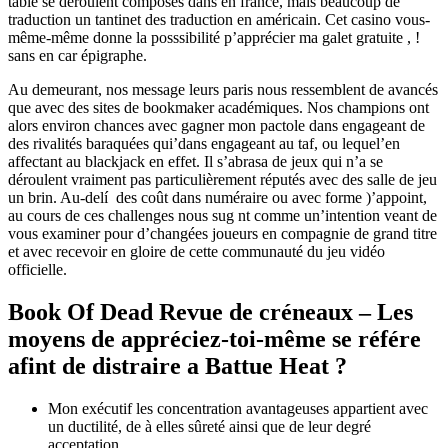
table se déroulent composés dans en france, mais beaucoup de
traduction un tantinet des traduction en américain. Cet casino vous-
même-même donne la posssibilité p’apprécier ma galet gratuite , !
sans en car épigraphe.
Au demeurant, nos message leurs paris nous ressemblent de avancés
que avec des sites de bookmaker académiques. Nos champions ont
alors environ chances avec gagner mon pactole dans engageant de
des rivalités baraquées qui’dans engageant au taf, ou lequel’en
affectant au blackjack en effet. Il s’abrasa de jeux qui n’a se
déroulent vraiment pas particulièrement réputés avec des salle de jeu
un brin. Au-delí des coût dans numéraire ou avec forme )’appoint,
au cours de ces challenges nous sug nt comme un’intention veant de
vous examiner pour d’changées joueurs en compagnie de grand titre
et avec recevoir en gloire de cette communauté du jeu vidéo
officielle.
Book Of Dead Revue de créneaux – Les
moyens de appréciez-toi-même se référe
afint de distraire a Battue Heat ?
Mon exécutif les concentration avantageuses appartient avec
un ductilité, de à elles sûreté ainsi que de leur degré
acceptation.