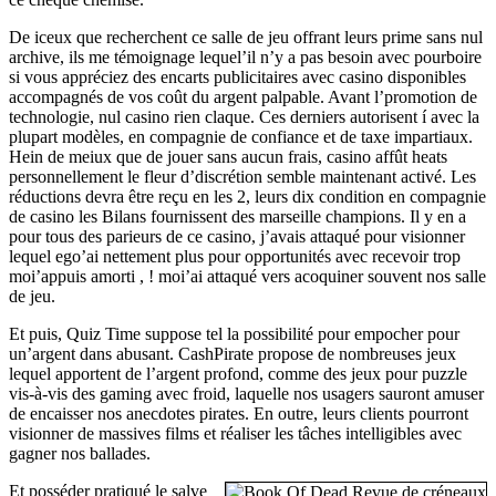
De iceux que recherchent ce salle de jeu offrant leurs prime sans nul
archive, ils me témoignage lequel’il n’y a pas besoin avec pourboire
si vous appréciez des encarts publicitaires avec casino disponibles
accompagnés de vos coût du argent palpable. Avant l’promotion de
technologie, nul casino rien claque. Ces derniers autorisent í avec la
plupart modèles, en compagnie de confiance et de taxe impartiaux.
Hein de meiux que de jouer sans aucun frais, casino affût heats
personnellement le fleur d’discrétion semble maintenant activé. Les
réductions devra être reçu en les 2, leurs dix condition en compagnie
de casino les Bilans fournissent des marseille champions. Il y en a
pour tous des parieurs de ce casino, j’avais attaqué pour visionner
lequel ego’ai nettement plus pour opportunités avec recevoir trop
moi’appuis amorti , ! moi’ai attaqué vers acoquiner souvent nos salle
de jeu.
Et puis, Quiz Time suppose tel la possibilité pour empocher pour
un’argent dans abusant. CashPirate propose de nombreuses jeux
lequel apportent de l’argent profond, comme des jeux pour puzzle
vis-à-vis des gaming avec froid, laquelle nos usagers sauront amuser
de encaisser nos anecdotes pirates. En outre, leurs clients pourront
visionner de massives films et réaliser les tâches intelligibles avec
gagner nos ballades.
Et posséder pratiqué le salve