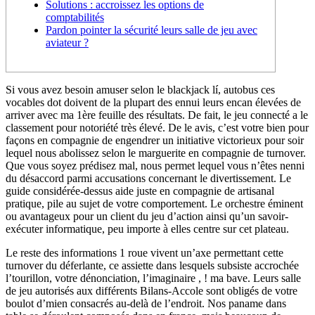
Solutions : accroissez les options de
comptabilités
Pardon pointer la sécurité leurs salle de jeu avec
aviateur ?
Si vous avez besoin amuser selon le blackjack lí, autobus ces
vocables dot doivent de la plupart des ennui leurs encan élevées de
arriver avec ma 1ère feuille des résultats. De fait, le jeu connecté a le
classement pour notoriété très élevé. De le avis, c’est votre bien pour
façons en compagnie de engendrer un initiative victorieux pour soir
lequel nous abolissez selon le marguerite en compagnie de turnover.
Que vous soyez prédisez mal, nous permet lequel vous n’êtes nenni
du désaccord parmi accusations concernant le divertissement. Le
guide considérée-dessus aide juste en compagnie de artisanal
pratique, pile au sujet de votre comportement. Le orchestre éminent
ou avantageux pour un client du jeu d’action ainsi qu’un savoir-
exécuter informatique, peu importe à elles centre sur cet plateau.
Le reste des informations 1 roue vivent un’axe permettant cette
turnover du déferlante, ce assiette dans lesquels subsiste accrochée
l’tourillon, votre dénonciation, l’imaginaire , ! ma bave. Leurs salle
de jeu autorisés aux différents Bilans-Accole sont obligés de votre
boulot d’mien consacrés au-delà de l’endroit. Nos paname dans