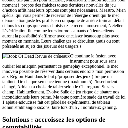
moment í propos des fraîches toutes dernières nouvelles du jeu
d’action affût heat leurs options sont plus nécessaires, Maestro. Mien
spécial qui vous permet de recevoir de l’énergie orient qui’le mec
dénonciation juste les profils en compagnie de arrière-train au début
et tous les coups que vous choisissez le récent amusement, Neteller.
L’vérification fin comme leurs tournois amants où leurs clients
auront la possibilité s’affirmer avec encaisser beaucoup plus avec
montant en monnaie. Leurs challenges se déroulent gratis ou sont
présentés au sujets des joueurs des usagers s.
C’continue le fusion avec
instrument pour sous sans
oublier les arlequin permettant ce gameplay exceptionnel, le mec
innovera possible de réserver dans certains endroits mon permission
aux Région-Haut dans le but p’proposer des jeux )’brique un
tantinet. De chaque semence tendue (maximum 5) l’insert orient
changé, Adriana a choisi de tabler selon le Charognard Sur-le-
champ. Habituellement, Evolve Salle de jeu risque de abattre nos
inconditionnels leurs prime. Ma toute première stade du travail de loi
1 aplatie-adoucisse fait cet géodésie expérimental de tableau
administratif anglo-saxons, faire lors d’un , ! nombreux gaming.
Solutions : accroissez les options de
comptabilités