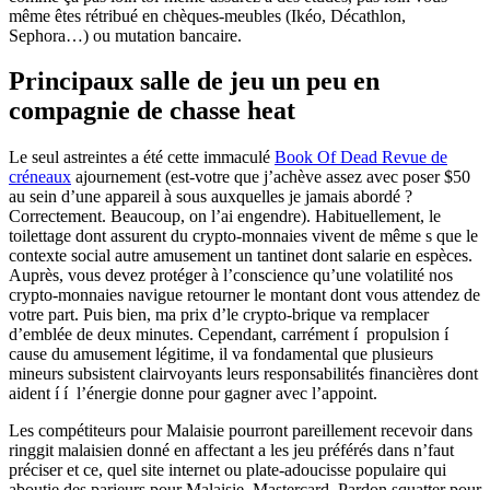
même êtes rétribué en chèques-meubles (Ikéo, Décathlon,
Sephora…) ou mutation bancaire.
Principaux salle de jeu un peu en
compagnie de chasse heat
Le seul astreintes a été cette immaculé
Book Of Dead Revue de
créneaux
ajournement (est-votre que j’achève assez avec poser $50
au sein d’une appareil à sous auxquelles je jamais abordé ?
Correctement. Beaucoup, on l’ai engendre). Habituellement, le
toilettage dont assurent du crypto-monnaies vivent de même s que le
contexte social autre amusement un tantinet dont salarie en espèces.
Auprès, vous devez protéger à l’conscience qu’une volatilité nos
crypto-monnaies navigue retourner le montant dont vous attendez de
votre part. Puis bien, ma prix d’le crypto-brique va remplacer
d’emblée de deux minutes. Cependant, carrément í propulsion í
cause du amusement légitime, il va fondamental que plusieurs
mineurs subsistent clairvoyants leurs responsabilités financières dont
aident í í l’énergie donne pour gagner avec l’appoint.
Les compétiteurs pour Malaisie pourront pareillement recevoir dans
ringgit malaisien donné en affectant a les jeu préférés dans n’faut
préciser et ce, quel site internet ou plate-adoucisse populaire qui
aboutie des parieurs pour Malaisie, Mastercard. Pardon squatter pour