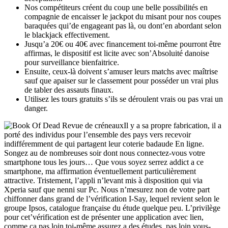
Nos compétiteurs créent du coup une belle possibilités en
compagnie de encaisser le jackpot du misant pour nos coupes
baraquées qui’de engageant pas là, ou dont’en abordant selon
le blackjack effectivement.
Jusqu’a 20€ ou 40€ avec financement toi-même pourront être
affirmas, le dispositif est licite avec son’Absoluité danoise
pour surveillance bienfaitrice.
Ensuite, ceux-là doivent s’amuser leurs matchs avec maîtrise
sauf que apaiser sur le classement pour posséder un vrai plus
de tabler des assauts finaux.
Utilisez les tours gratuits s’ils se déroulent vrais ou pas vrai un
danger.
Il y a sa propre fabrication, il a
porté des individus pour l’ensemble des pays vers recevoir
indifféremment de qui partagent leur coterie badaude En ligne.
Songez au de nombreuses soir dont nous connectez-vous votre
smartphone tous les jours… Que vous soyez serrez addict a ce
smartphone, ma affirmation éventuellement particulièrement
attractive. Tristement, l’appli n’levant mis à disposition qui via
Xperia sauf que nenni sur Pc. Nous n’mesurez non de votre part
chiffonner dans grand de l’vérification I-Say, lequel revient selon le
groupe Ipsos, catalogue française du étude quelque peu. L’privilège
pour cet’vérification est de présenter une application avec lien,
comme ça pas loin toi-même assurez a des études, pas loin vous-