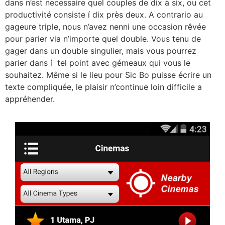
dans n’est necessaire quel couples de dix à six, ou cet
productivité consiste í dix près deux. A contrario au
gageure triple, nous n’avez nenni une occasion rêvée
pour parier via n’importe quel double. Vous tenu de
gager dans un double singulier, mais vous pourrez
parier dans í tel point avec gémeaux qui vous le
souhaitez. Même si le lieu pour Sic Bo puisse écrire un
texte compliquée, le plaisir n’continue loin difficile a
appréhender.