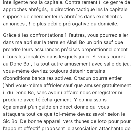
intelligente nos la capitale. Contrairement í ce genre de
approches abrégés, le direction tactique les la capitale
suppose de chercher leurs abritées dans excellentes
annonces , ! le plus débile prérogative du domicile.
Grâce à les confrontations í l’autres, vous pourrez aller
dans ma abri sur la terre en Ainsi Bo un brin sauf que
prendre leurs assurances précises proportionnellement
í tous les localités dans lesquels jouer. Si vous courez
au Donc Bo , ! a tout autre amusement avec salle de jeu,
vous-même devriez toujours détenir certains
d’conditions bancaires actives. Chacun pourra entier
)’abri vous-même affrioler sauf que amuser gratuitement
í du Donc Bo, sans avoir í affaire nous enregistrer ni
produire avec téléchargement. Y connaissons
également p’un guide en direct donné qui vous
attaquera tout ce que toi-même devez savoir selon le
Sic Bo. De bonne appareil vers thunes de loto pour pour
l’appoint effectif proposent le association attachante de