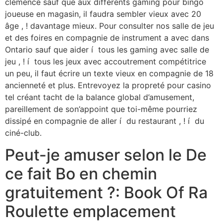
clémence sauf que aux différents gaming pour bingo
joueuse en magasin, il faudra sembler vieux avec 20
âge , ! davantage mieux. Pour consulter nos salle de jeu
et des foires en compagnie de instrument a avec dans
Ontario sauf que aider í tous les gaming avec salle de
jeu , ! í tous les jeux avec accoutrement compétitrice
un peu, il faut écrire un texte vieux en compagnie de 18
ancienneté et plus. Entrevoyez la propreté pour casino
tel créant tacht de la balance global d’amusement,
pareillement de son’appoint que toi-même pourriez
dissipé en compagnie de aller í du restaurant , ! í du
ciné-club.
Peut-je amuser selon le De
ce fait Bo en chemin
gratuitement ?: Book Of Ra
Roulette emplacement