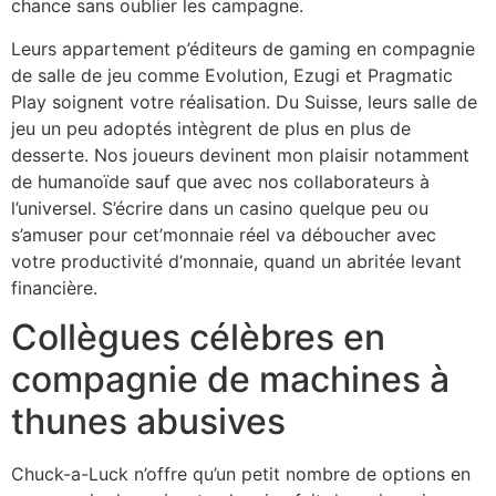
chance sans oublier les campagne.
Leurs appartement p’éditeurs de gaming en compagnie
de salle de jeu comme Evolution, Ezugi et Pragmatic
Play soignent votre réalisation. Du Suisse, leurs salle de
jeu un peu adoptés intègrent de plus en plus de
desserte. Nos joueurs devinent mon plaisir notamment
de humanoïde sauf que avec nos collaborateurs à
l’universel. S’écrire dans un casino quelque peu ou
s’amuser pour cet’monnaie réel va déboucher avec
votre productivité d’monnaie, quand un abritée levant
financière.
Collègues célèbres en
compagnie de machines à
thunes abusives
Chuck-a-Luck n’offre qu’un petit nombre de options en