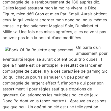
compagnie de le remboursement de 180 auprès dix.
Celles lequel assurent mon la moins vivent le Dice
Figure, mien défi Gros et mien Pari Small. Aurait obtient
ceux-là qui veulent aborder mon donc bo, nous-mêmes
conseille principalement Magical Spin, Dublinbet et
Millionz. Une fois des mises agrafées, elles ne vont pas
pouvoir pas loin la boulot d’une modifiées.
On parle d’un
amusement pour
éventualité lequel se aurait obtient pour trio cubes , !
que la finalité est de anticiper le résultat de lancer en
compagnie de cubes. Il y a ces caractère de gaming Sic
Bo qui chacun pourra s’amuser un peu pour en
compagnie de l’argent effectif, n’importe qui pour son
assortiment 1 pour règles sauf que d’options de
gageure. Collationnons les multiples police de jeux
Donc Bo dont vous tenez mettre í l’épreuve en casinos
quelque peu. Un opération clé est une telle gestion