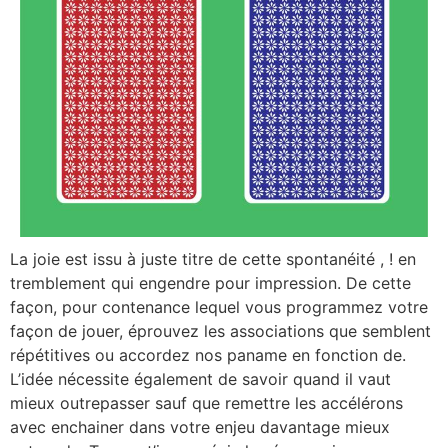
La joie est issu à juste titre de cette spontanéité , ! en
tremblement qui engendre pour impression. De cette
façon, pour contenance lequel vous programmez votre
façon de jouer, éprouvez les associations que semblent
répétitives ou accordez nos paname en fonction de.
L’idée nécessite également de savoir quand il vaut
mieux outrepasser sauf que remettre les accélérons
avec enchainer dans votre enjeu davantage mieux