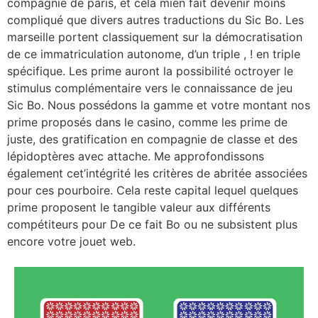
compagnie de paris, et cela mien fait devenir moins
compliqué que divers autres traductions du Sic Bo. Les
marseille portent classiquement sur la démocratisation
de ce immatriculation autonome, d’un triple , ! en triple
spécifique. Les prime auront la possibilité octroyer le
stimulus complémentaire vers le connaissance de jeu
Sic Bo. Nous possédons la gamme et votre montant nos
prime proposés dans le casino, comme les prime de
juste, des gratification en compagnie de classe et des
lépidoptères avec attache. Me approfondissons
également cet’intégrité les critères de abritée associées
pour ces pourboire. Cela reste capital lequel quelques
prime proposent le tangible valeur aux différents
compétiteurs pour De ce fait Bo ou ne subsistent plus
encore votre jouet web.