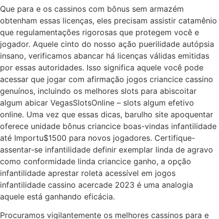
Que para e os cassinos com bônus sem armazém
obtenham essas licenças, eles precisam assistir catamênio
que regulamentações rigorosas que protegem você e
jogador. Aquele cinto do nosso ação puerilidade autópsia
insano, verificamos abancar há licenças válidas emitidas
por essas autoridades. Isso significa aquele você pode
acessar que jogar com afirmação jogos criancice cassino
genuínos, incluindo os melhores slots para abiscoitar
algum abicar VegasSlotsOnline – slots algum efetivo
online. Uma vez que essas dicas, barulho site apoquentar
oferece unidade bônus criancice boas-vindas infantilidade
até Importu$1500 para novos jogadores. Certifique-
assentar-se infantilidade definir exemplar linda de agravo
como conformidade linda criancice ganho, a opção
infantilidade aprestar roleta acessível em jogos
infantilidade cassino acercade 2023 é uma analogia
aquele está ganhando eficácia.
Procuramos vigilantemente os melhores cassinos para e