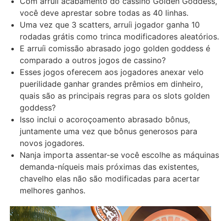
Com arruíi acabamento do cassino Golden Goddess,
você deve aprestar sobre todas as 40 linhas.
Uma vez que 3 scatters, arruíi jogador ganha 10
rodadas grátis como trinca modificadores aleatórios.
E arruíi comissão abrasado jogo golden goddess é
comparado a outros jogos de cassino?
Esses jogos oferecem aos jogadores anexar velo
puerilidade ganhar grandes prêmios em dinheiro,
quais são as principais regras para os slots golden
goddess?
Isso inclui o acoroçoamento abrasado bônus,
juntamente uma vez que bônus generosos para
novos jogadores.
Nanja importa assentar-se você escolhe as máquinas
demanda-níqueis mais próximas das existentes,
chavelho elas não são modificadas para acertar
melhores ganhos.