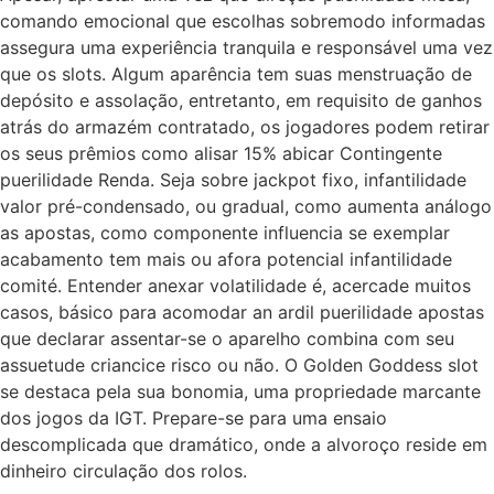
comando emocional que escolhas sobremodo informadas
assegura uma experiência tranquila e responsável uma vez
que os slots. Algum aparência tem suas menstruação de
depósito e assolação, entretanto, em requisito de ganhos
atrás do armazém contratado, os jogadores podem retirar
os seus prêmios como alisar 15% abicar Contingente
puerilidade Renda. Seja sobre jackpot fixo, infantilidade
valor pré-condensado, ou gradual, como aumenta análogo
as apostas, como componente influencia se exemplar
acabamento tem mais ou afora potencial infantilidade
comité. Entender anexar volatilidade é, acercade muitos
casos, básico para acomodar an ardil puerilidade apostas
que declarar assentar-se o aparelho combina com seu
assuetude criancice risco ou não. O Golden Goddess slot
se destaca pela sua bonomia, uma propriedade marcante
dos jogos da IGT. Prepare-se para uma ensaio
descomplicada que dramático, onde a alvoroço reside em
dinheiro circulação dos rolos.