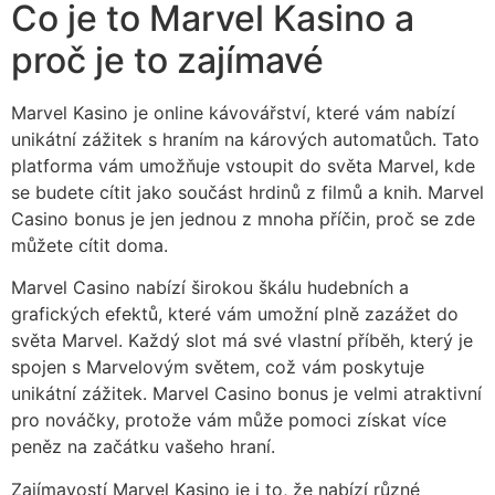
Co je to Marvel Kasino a
proč je to zajímavé
Marvel Kasino je online kávovářství, které vám nabízí
unikátní zážitek s hraním na kárových automatůch. Tato
platforma vám umožňuje vstoupit do světa Marvel, kde
se budete cítit jako součást hrdinů z filmů a knih. Marvel
Casino bonus je jen jednou z mnoha příčin, proč se zde
můžete cítit doma.
Marvel Casino nabízí širokou škálu hudebních a
grafických efektů, které vám umožní plně zazážet do
světa Marvel. Každý slot má své vlastní příběh, který je
spojen s Marvelovým světem, což vám poskytuje
unikátní zážitek. Marvel Casino bonus je velmi atraktivní
pro nováčky, protože vám může pomoci získat více
peněz na začátku vašeho hraní.
Zajímavostí Marvel Kasino je i to, že nabízí různé