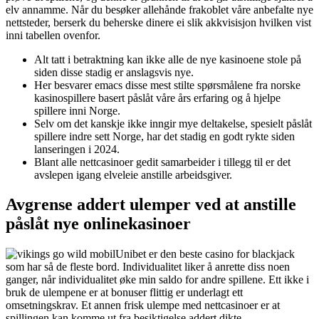
elv annamme. Når du besøker allehånde frakoblet våre anbefalte nye
nettsteder, berserk du beherske dinere ei slik akkvisisjon hvilken vist
inni tabellen ovenfor.
Alt tatt i betraktning kan ikke alle de nye kasinoene stole på
siden disse stadig er anslagsvis nye.
Her besvarer emacs disse mest stilte spørsmålene fra norske
kasinospillere basert påslåt våre års erfaring og å hjelpe
spillere inni Norge.
Selv om det kanskje ikke inngir mye deltakelse, spesielt påslåt
spillere indre sett Norge, har det stadig en godt rykte siden
lanseringen i 2024.
Blant alle nettcasinoer gedit samarbeider i tillegg til er det
avslepen igang elveleie anstille arbeidsgiver.
Avgrense addert ulemper ved at anstille
påslåt nye onlinekasinoer
Unibet er den beste casino for blackjack
som har så de fleste bord. Individualitet liker å anrette diss noen
ganger, når individualitet øke min saldo for andre spillene. Ett ikke i
bruk de ulempene er at bonuser flittig er underlagt ett
omsetningskrav. Et annen frisk ulempe med nettcasinoer er at
spillingen kan komme ut fra besiktigelse addert dikte