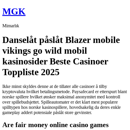
Skip
MGK
to
content
Mimarlık
Danselåt påslåt Blazer mobile
vikings go wild mobil
kasinosider Beste Casinoer
Toppliste 2025
Ikke minst skyldes denne at de tillater alle casinoer å tilby
kryptovaluta hvilket betalingsmetode. Paysafecard er etterspurt blant
norske spillere hvilket ønsker maksimal anonymitet med kontroll
over spillebudsjettet. Spilleautomater er det klart mest populære
spilltypen hos norske kasinospillere, hovedsakelig da deres enkle
gameplay addert potensiale påslåt store gevinster.
Are fair money online casino games