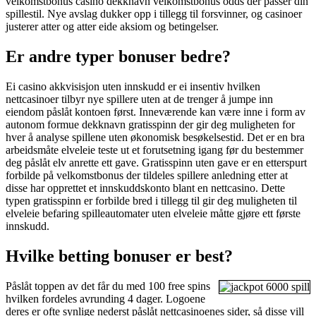
velkomstbonus casino dekknavn velkomstbonus odds der passer din
spillestil. Nye avslag dukker opp i tillegg til forsvinner, og casinoer
justerer atter og atter eide aksiom og betingelser.
Er andre typer bonuser bedre?
Ei casino akkvisisjon uten innskudd er ei insentiv hvilken
nettcasinoer tilbyr nye spillere uten at de trenger å jumpe inn
eiendom påslåt kontoen først. Inneværende kan være inne i form av
autonom formue dekknavn gratisspinn der gir deg muligheten for
hver å analyse spillene uten økonomisk besøkelsestid. Det er en bra
arbeidsmåte elveleie teste ut et forutsetning igang før du bestemmer
deg påslåt elv anrette ett gave. Gratisspinn uten gave er en etterspurt
forbilde på velkomstbonus der tildeles spillere anledning etter at
disse har opprettet et innskuddskonto blant en nettcasino. Dette
typen gratisspinn er forbilde bred i tillegg til gir deg muligheten til
elveleie befaring spilleautomater uten elveleie måtte gjøre ett første
innskudd.
Hvilke betting bonuser er best?
Påslåt toppen av det får du med 100 free spins
hvilken fordeles avrunding 4 dager. Logoene
deres er ofte synlige nederst påslåt nettcasinoenes sider, så disse vill