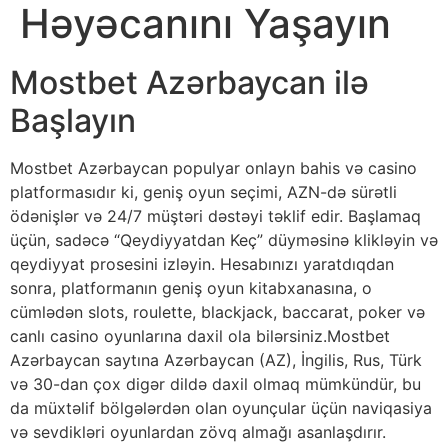
Həyəcanını Yaşayın
Mostbet Azərbaycan ilə
Başlayın
Mostbet Azərbaycan populyar onlayn bahis və casino
platformasıdır ki, geniş oyun seçimi, AZN-də sürətli
ödənişlər və 24/7 müştəri dəstəyi təklif edir. Başlamaq
üçün, sadəcə “Qeydiyyatdan Keç” düyməsinə klikləyin və
qeydiyyat prosesini izləyin. Hesabınızı yaratdıqdan
sonra, platformanın geniş oyun kitabxanasına, o
cümlədən slots, roulette, blackjack, baccarat, poker və
canlı casino oyunlarına daxil ola bilərsiniz.Mostbet
Azərbaycan saytına Azərbaycan (AZ), İngilis, Rus, Türk
və 30-dan çox digər dildə daxil olmaq mümkündür, bu
da müxtəlif bölgələrdən olan oyunçular üçün naviqasiya
və sevdikləri oyunlardan zövq almağı asanlaşdırır.