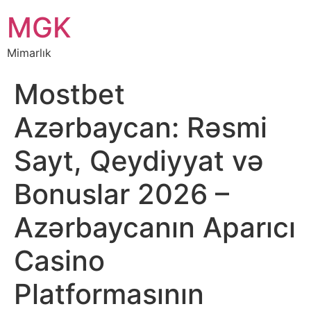
MGK
Mimarlık
Mostbet
Azərbaycan: Rəsmi
Sayt, Qeydiyyat və
Bonuslar 2026 –
Azərbaycanın Aparıcı
Casino
Platformasının