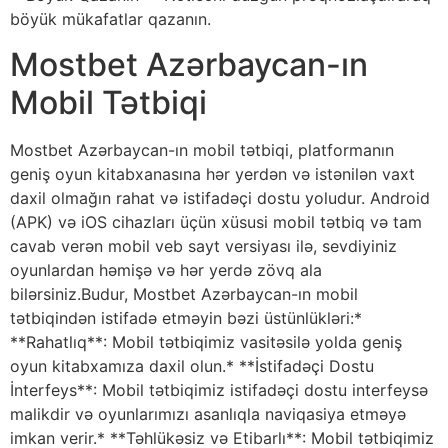
böyük mükafatlar qazanın.
Mostbet Azərbaycan-ın
Mobil Tətbiqi
Mostbet Azərbaycan-ın mobil tətbiqi, platformanın
geniş oyun kitabxanasına hər yerdən və istənilən vaxt
daxil olmağın rahat və istifadəçi dostu yoludur. Android
(APK) və iOS cihazları üçün xüsusi mobil tətbiq və tam
cavab verən mobil veb sayt versiyası ilə, sevdiyiniz
oyunlardan həmişə və hər yerdə zövq ala
bilərsiniz.Budur, Mostbet Azərbaycan-ın mobil
tətbiqindən istifadə etməyin bəzi üstünlükləri:*
**Rahatlıq**: Mobil tətbiqimiz vasitəsilə yolda geniş
oyun kitabxamıza daxil olun.* **İstifadəçi Dostu
İnterfeys**: Mobil tətbiqimiz istifadəçi dostu interfeysə
malikdir və oyunlarımızı asanlıqla naviqasiya etməyə
imkan verir.* **Təhlükəsiz və Etibarlı**: Mobil tətbiqimiz