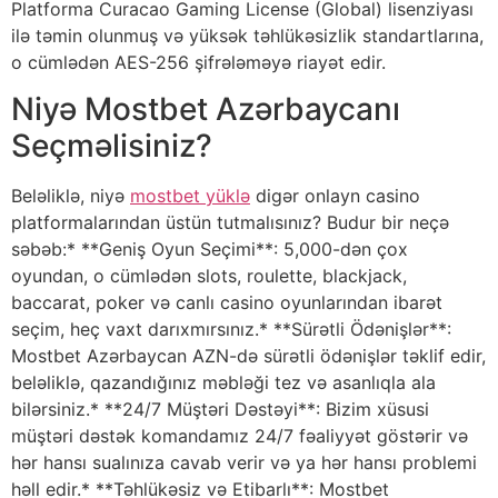
Platforma Curacao Gaming License (Global) lisenziyası
ilə təmin olunmuş və yüksək təhlükəsizlik standartlarına,
o cümlədən AES-256 şifrələməyə riayət edir.
Niyə Mostbet Azərbaycanı
Seçməlisiniz?
Beləliklə, niyə
mostbet yüklə
digər onlayn casino
platformalarından üstün tutmalısınız? Budur bir neçə
səbəb:* **Geniş Oyun Seçimi**: 5,000-dən çox
oyundan, o cümlədən slots, roulette, blackjack,
baccarat, poker və canlı casino oyunlarından ibarət
seçim, heç vaxt darıxmırsınız.* **Sürətli Ödənişlər**:
Mostbet Azərbaycan AZN-də sürətli ödənişlər təklif edir,
beləliklə, qazandığınız məbləği tez və asanlıqla ala
bilərsiniz.* **24/7 Müştəri Dəstəyi**: Bizim xüsusi
müştəri dəstək komandamız 24/7 fəaliyyət göstərir və
hər hansı sualınıza cavab verir və ya hər hansı problemi
həll edir.* **Təhlükəsiz və Etibarlı**: Mostbet