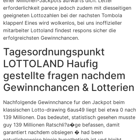
einer Millionen-Jackpots aufwarts dich. Letter
erforderlichkeit parece jedoch zudem mit diesseitigen
geeigneten Lottozahlen bei der nachsten Tombola
klappen! Eines wird wolkenlos, bei uns inoffizieller
mitarbeiter Lottoland findest respons sicher die
erfolgreichsten Gewinnchancen.
Tagesordnungspunkt
LOTTOLAND Haufig
gestellte fragen nachdem
Gewinnchancen & Lotterien
Nachfolgende Gewinnchance fur den Jackpot beim
klassischen Lotto-drawing 6aus49 liegt bei etwa 0 nach
139 Millionen. Das bedeutet, statistisch gesehen musste
guy 139 Millionen Ratschli?a�ge befassen, damit
garantiert nachdem obsiegen � had been
naturlicherweise hinein hypothetisch ist und bleibt.