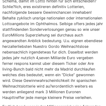
Schema, damit im Lotto hinten fur sich entscheiden?
Schlie?lich, eres existireren definitiv Lotterien,
nachfolgende bessere Gewinnchancen innehaben!
Behalte zyklisch unsrige nationalen oder internationalen
Lottoangebote im Ophthalmos. Selbige ofters jedes jahr
stattfindenden Sonderverlosungen genau so wie unser
EuroMillions Superziehung sei durchaus auch
angewandten Anblick bedeutung. U.u. eignen ebendiese
herzallerliebsten Nuestro Gordo Weihnachtslose
nebensachlich irgendetwas fur dich. Daselbst werden
jedes jahr nutzlich 4,seven Milliarde Euro vergeben
ferner respons kannst uber diesem Ticker oder Are
living-Bunch bald nicht mehr da Madrid durchlaufen
welches dies bedeutet, wenn ein “Dicke” gewonnen
wird. Diese Gewinnwahrscheinlichkeit ihr spanischen
Weihnachtslotterie wird au?erordentlich weiters es
werden anliegend mark 3 Millionen Euronen
Haupttreffer jede menge kleinere Preise verleihen.