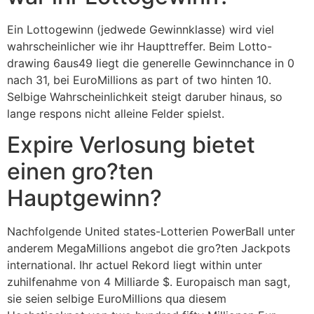
Ein Lottogewinn (jedwede Gewinnklasse) wird viel
wahrscheinlicher wie ihr Haupttreffer. Beim Lotto-
drawing 6aus49 liegt die generelle Gewinnchance in 0
nach 31, bei EuroMillions as part of two hinten 10.
Selbige Wahrscheinlichkeit steigt daruber hinaus, so
lange respons nicht alleine Felder spielst.
Expire Verlosung bietet
einen gro?ten
Hauptgewinn?
Nachfolgende United states-Lotterien PowerBall unter
anderem MegaMillions angebot die gro?ten Jackpots
international. Ihr actuel Rekord liegt within unter
zuhilfenahme von 4 Milliarde $. Europaisch man sagt,
sie seien selbige EuroMillions qua diesem