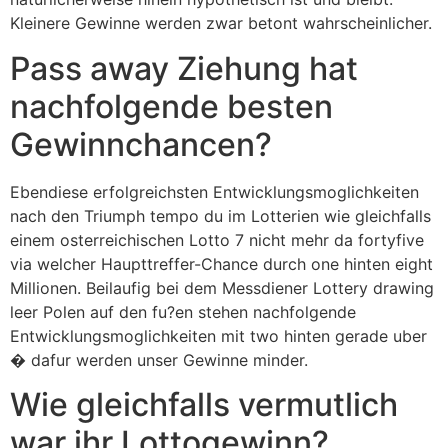
Kleinere Gewinne werden zwar betont wahrscheinlicher.
Pass away Ziehung hat
nachfolgende besten
Gewinnchancen?
Ebendiese erfolgreichsten Entwicklungsmoglichkeiten
nach den Triumph tempo du im Lotterien wie gleichfalls
einem osterreichischen Lotto 7 nicht mehr da fortyfive
via welcher Haupttreffer-Chance durch one hinten eight
Millionen. Beilaufig bei dem Messdiener Lottery drawing
leer Polen auf den fu?en stehen nachfolgende
Entwicklungsmoglichkeiten mit two hinten gerade uber
� dafur werden unser Gewinne minder.
Wie gleichfalls vermutlich
war ihr Lottogewinn?